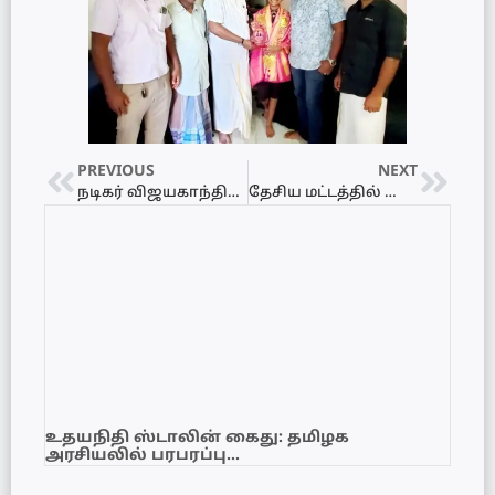
PREVIOUS
NEXT
நடிகர் விஜயகாந்தின் இறுதி ஊர்வலம் ஆரம்பம்..!
தேசிய மட்டத்தில் நாடகத்துறைசார் விருதுகளைப் பெற்று தெல்லிப்பழை யூனியன் கல்லூரி சாதனை!
உதயநிதி ஸ்டாலின் கைது: தமிழக
அரசியலில் பரபரப்பு…