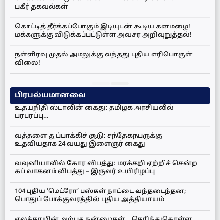
பகீர் தகவல்கள்
கொட்டித் தீர்க்கப்போகும் இடியுடன் கூடிய கனமழை!
மக்களுக்கு விடுக்கப்பட்டுள்ள அவசர அறிவுறுத்தல்!
நள்ளிரவு முதல் அமலுக்கு வந்தது புதிய எரிபொருள்
விலை!
பிரபல்யமானவை
உதயநிதி ஸ்டாலின் கைது: தமிழக அரசியலில்
பரபரப்பு…
வத்தளை துப்பாக்கிச் சூடு: சந்தேகநபருக்கு
உதவியதாக 24 வயது இளைஞர் கைது
வவுனியாவில் கோர விபத்து: மரக்கறி ஏற்றிச் சென்ற
கப் வாகனம் விபத்து – இருவர் உயிரிழப்பு
104 புதிய ‘மெட்ரோ’ பஸ்கள் நாட்டை வந்தடைந்தன;
பொதுப் போக்குவரத்தில் புதிய அத்தியாயம்!
ஏலக்காயின் அற்புத நன்மைகள்… தெரிந்துகொள்ள