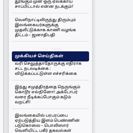
தூங்கும் முன் ஒரு ஏலக்காய்
சாப்பிட்டால் என்ன நடக்கும்?
வெளிநாட்டிலிருந்து திரும்பும்
இலங்கையர்களுக்கு
முதலீட்டுக்காக காணி வழங்க
திட்டம் – ஜனாதிபதி
முக்கியச் செய்திகள்
வரி செலுத்தாதோருக்கு எதிராக
சட்ட நடவடிக்கை :
விடுக்கப்பட்டுள்ள எச்சரிக்கை
இந்து சமுத்திரத்தை நெருங்கும்
கொடூர எல்நினோ! அக்டோபர்
வரை நீடிக்கப்போகும் கடும்
வறட்சி!
இலங்கையில் பரபரப்பை
ஏற்படுத்திய இளம் பெண்ணின்
படுகொலை – பொலிஸார்
வெளியிட்ட பகீர் தகவல்கள்