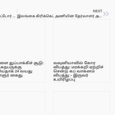
NEXT
கொரோனா தொற்றினால் பாதிக்கப்பட்டோர் 40000 ஐ கடந்தது!
இலங்கை கிரிக்கெட் அணியின் தேர்வாளர் அசந்த டி மெல் இராஜினாமா…
ை துப்பாக்கிச் சூடு:
வவுனியாவில் கோர
ேகநபருக்கு
விபத்து: மரக்கறி ஏற்றிச்
யதாக 24 வயது
சென்ற கப் வாகனம்
ஞர் கைது
விபத்து – இருவர்
உயிரிழப்பு