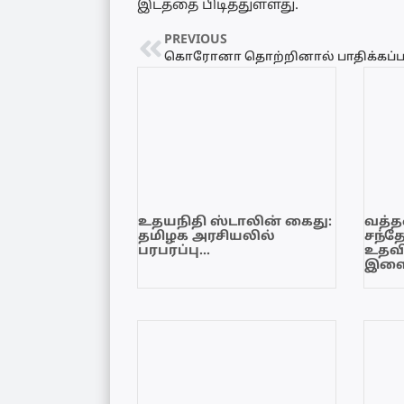
இடத்தை பிடித்துள்ளது.
PREVIOUS
உதயநிதி ஸ்டாலின் கைது:
வத்தள
தமிழக அரசியலில்
சந்த
பரபரப்பு…
உதவி
இளை