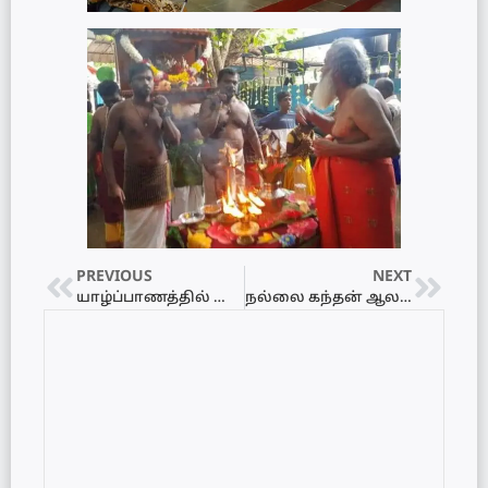
PREVIOUS
NEXT
யாழ்ப்பாணத்தில் டெங்குக்கு முடிவு கட்ட சகலரும் பொறுப்புணர்ந்து செயற்படுக! மாவட்ட அரச அதிபர் அ.சிவபாலசுந்தரன் அறிவிப்பு
நல்லை கந்தன் ஆலயத்தில் திருவாதிரை உற்சவம்