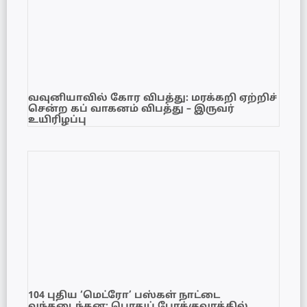
வவுனியாவில் கோர விபத்து: மரக்கறி ஏற்றிச்
சென்ற கப் வாகனம் விபத்து – இருவர்
உயிரிழப்பு
104 புதிய ‘மெட்ரோ’ பஸ்கள் நாட்டை
வந்தடைந்தன; பொதுப் போக்குவரத்தில்