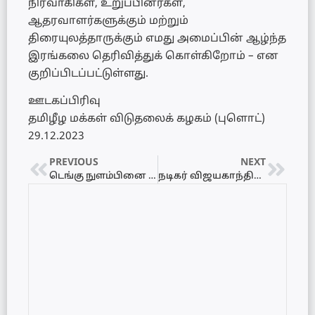
நிர்வாகிகள், உறுப்பினர்கள்,
ஆதரவாளர்களுக்கும் மற்றும்
திரையுலத்தாருக்கும் எமது அமைப்பின் ஆழ்ந்த
இரங்கலை தெரிவித்துக் கொள்கிறோம் – என
குறிப்பிடப்பட்டுள்ளது.
ஊடகப்பிரிவு
தமிழீழ மக்கள் விடுதலைக் கழகம் (புளொட்)
29.12.2023
PREVIOUS
NEXT
டெங்கு நுளம்பினை விரட்டும் செயற்பாடு ஊடக அமையத்தினால் முன்னெடுப்பு
நடிகர் விஜயகாந்தின் இறுதி ஊர்வலம் ஆரம்பம்..!