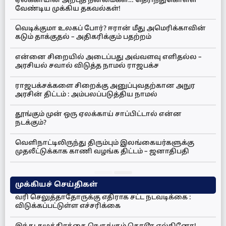
ஏலக்காயின் அற்புத நன்மைகள்… தெரிந்துகொள்ள
வேண்டிய முக்கிய தகவல்கள்!
வெடிக்குமா உலகப் போர்? ஈரான் மீது அமெரிக்காவின்
கடும் தாக்குதல் – அதிகரிக்கும் பதற்றம்
என்னை சிறையில் அடைப்பது அவ்வளவு எளிதல்ல –
அரசியல் சவால் விடுத்த நாமல் ராஜபக்ச
ராஜபக்சக்களை சிறைக்கு அனுப்புவதற்கான அநுர
அரசின் திட்டம் : அம்பலப்படுத்திய நாமல்
தூங்கும் முன் ஒரு ஏலக்காய் சாப்பிட்டால் என்ன
நடக்கும்?
வெளிநாட்டிலிருந்து திரும்பும் இலங்கையர்களுக்கு
முதலீட்டுக்காக காணி வழங்க திட்டம் – ஜனாதிபதி
முக்கியச் செய்திகள்
வரி செலுத்தாதோருக்கு எதிராக சட்ட நடவடிக்கை :
விடுக்கப்பட்டுள்ள எச்சரிக்கை