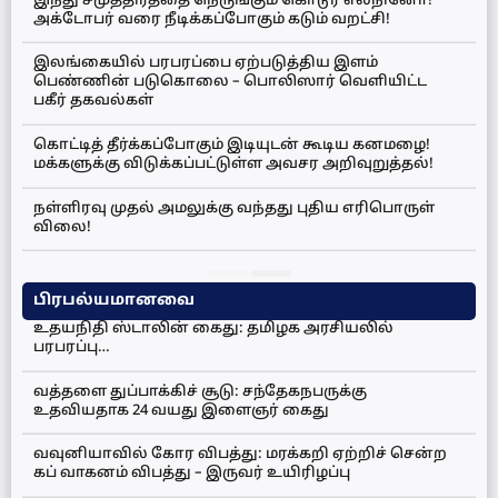
இந்து சமுத்திரத்தை நெருங்கும் கொடூர எல்நினோ!
அக்டோபர் வரை நீடிக்கப்போகும் கடும் வறட்சி!
இலங்கையில் பரபரப்பை ஏற்படுத்திய இளம்
பெண்ணின் படுகொலை – பொலிஸார் வெளியிட்ட
பகீர் தகவல்கள்
கொட்டித் தீர்க்கப்போகும் இடியுடன் கூடிய கனமழை!
மக்களுக்கு விடுக்கப்பட்டுள்ள அவசர அறிவுறுத்தல்!
நள்ளிரவு முதல் அமலுக்கு வந்தது புதிய எரிபொருள்
விலை!
பிரபல்யமானவை
உதயநிதி ஸ்டாலின் கைது: தமிழக அரசியலில்
பரபரப்பு…
வத்தளை துப்பாக்கிச் சூடு: சந்தேகநபருக்கு
உதவியதாக 24 வயது இளைஞர் கைது
வவுனியாவில் கோர விபத்து: மரக்கறி ஏற்றிச் சென்ற
கப் வாகனம் விபத்து – இருவர் உயிரிழப்பு