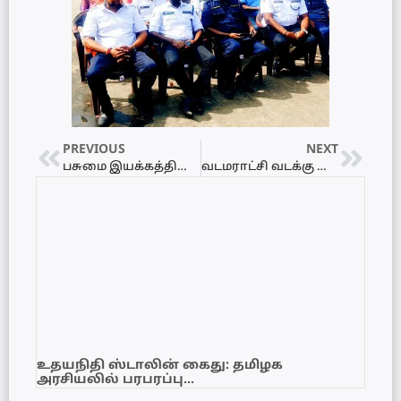
PREVIOUS
NEXT
பசுமை இயக்கத்தின் சமகால அரசியல் அரங்கு கோண்டாவிலில் இடம்பெற்றது
வடமராட்சி வடக்கு பிரதேச செயலராக சிவபாதசுந்தரம் சத்தியசீலன் பதவிகளை பெறுப்பேற்றார்!
உதயநிதி ஸ்டாலின் கைது: தமிழக
அரசியலில் பரபரப்பு…