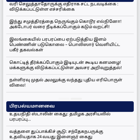
வரி செலுத்தாதோருக்கு எதிராக சட்ட நடவடிக்கை :
விடுக்கப்பட்டுள்ள எச்சரிக்கை
இந்து சமுத்திரத்தை நெருங்கும் கொடூர எல்நினோ!
அக்டோபர் வரை நீடிக்கப்போகும் கடும் வறட்சி!
இலங்கையில் பரபரப்பை ஏற்படுத்திய இளம்
பெண்ணின் படுகொலை – பொலிஸார் வெளியிட்ட
பகீர் தகவல்கள்
கொட்டித் தீர்க்கப்போகும் இடியுடன் கூடிய கனமழை!
மக்களுக்கு விடுக்கப்பட்டுள்ள அவசர அறிவுறுத்தல்!
நள்ளிரவு முதல் அமலுக்கு வந்தது புதிய எரிபொருள்
விலை!
பிரபல்யமானவை
உதயநிதி ஸ்டாலின் கைது: தமிழக அரசியலில்
பரபரப்பு…
வத்தளை துப்பாக்கிச் சூடு: சந்தேகநபருக்கு
உதவியதாக 24 வயது இளைஞர் கைது