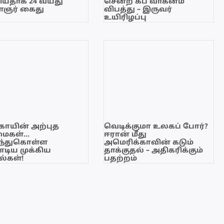
யதாக 24 வயது
சென்ற கப் வாகனம்
ஞர் கைது
விபத்து – இருவர்
உயிரிழப்பு
காயின் அற்புத
வெடிக்குமா உலகப் போர்?
மைகள்…
ஈரான் மீது
ந்துகொள்ள
அமெரிக்காவின் கடும்
டிய முக்கிய
தாக்குதல் – அதிகரிக்கும்
்கள்!
பதற்றம்