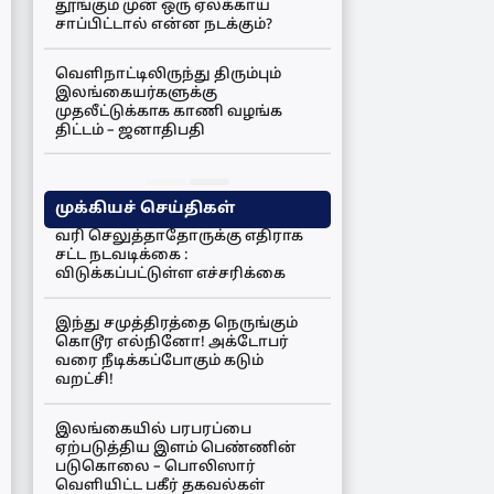
தூங்கும் முன் ஒரு ஏலக்காய்
சாப்பிட்டால் என்ன நடக்கும்?
வெளிநாட்டிலிருந்து திரும்பும்
இலங்கையர்களுக்கு
முதலீட்டுக்காக காணி வழங்க
திட்டம் – ஜனாதிபதி
முக்கியச் செய்திகள்
வரி செலுத்தாதோருக்கு எதிராக
சட்ட நடவடிக்கை :
விடுக்கப்பட்டுள்ள எச்சரிக்கை
இந்து சமுத்திரத்தை நெருங்கும்
கொடூர எல்நினோ! அக்டோபர்
வரை நீடிக்கப்போகும் கடும்
வறட்சி!
இலங்கையில் பரபரப்பை
ஏற்படுத்திய இளம் பெண்ணின்
படுகொலை – பொலிஸார்
வெளியிட்ட பகீர் தகவல்கள்