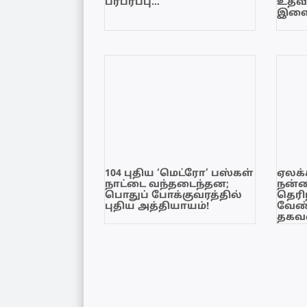
பரபரப்பு…
உதவி
இளை
104 புதிய ‘மெட்ரோ’ பஸ்கள்
ஏலக்
நாட்டை வந்தடைந்தன;
நன்
பொதுப் போக்குவரத்தில்
தெரி
புதிய அத்தியாயம்!
வேண்
தகவல