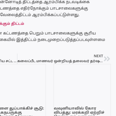
முன்னோடித் திட்டத்தை ஆரம்பிக்க நடவடிக்கை
கட்டணத்தை எதிர்நோக்கும் பாடசாலைகளுக்கு
ேலைத்திட்டம் ஆரம்பிக்கப்பட்டுள்ளது.
ும் திட்டம்
மின் கட்டணத்தை பெறும் பாடசாலைகளுக்கு சூரிய
வகையில் இத்திட்டம் நடைமுறைப்படுத்தப்படவுள்ளமை
NEXT
கைது செய்த இந்திய மீனவர்களை உரிய சட்ட நடவடிக்கைகு உட்படுத்தவும் – சமாச உப தலைவர் மகேசன் வேண்டுகோள்
கலைப்பீட மாணவர் ஒன்றியத் தலைவர் தர்ஷனிடம் பயங்கரவாத தடுப்புப் பிரிவு விசாரணை
ை துப்பாக்கிச் சூடு:
வவுனியாவில் கோர
ேகநபருக்கு
விபத்து: மரக்கறி ஏற்றிச்