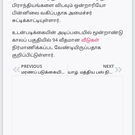
பிராந்தியங்களை விடவும் ஒன்றாரியோ
பின்னிலை வகிப்பதாக அமைச்சர்
சுட்டிக்காட்டியுள்ளார்.
உடன்படிக்கையின் அடிப்படையில் மூன்றாண்டு
காலப் பகுதியில் 94 வீதமான
வீடுகள்
நிர்மாணிக்கப்பட வேண்டியிருப்பதாக
குறிப்பிட்டுள்ளார்.
PREVIOUS
NEXT
மரணப் படுக்கையிலிருந்த நாட்டை மீட்டெடுத்த பெருமை ஜனாதிபதி ரணிலையே சாரும் – அமைச்சர் ஹரீன் பெர்னாண்டோ
யாழ். மத்திய பஸ் நிலையத்தில் பொலிஸ் காவலரண் அமைக்க நடவடிக்கை!