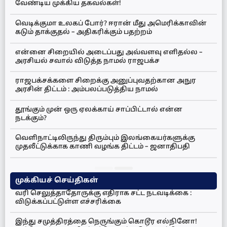
வேண்டிய முக்கிய தகவல்கள்!
வெடிக்குமா உலகப் போர்? ஈரான் மீது அமெரிக்காவின்
கடும் தாக்குதல் – அதிகரிக்கும் பதற்றம்
என்னை சிறையில் அடைப்பது அவ்வளவு எளிதல்ல –
அரசியல் சவால் விடுத்த நாமல் ராஜபக்ச
ராஜபக்சக்களை சிறைக்கு அனுப்புவதற்கான அநுர
அரசின் திட்டம் : அம்பலப்படுத்திய நாமல்
தூங்கும் முன் ஒரு ஏலக்காய் சாப்பிட்டால் என்ன
நடக்கும்?
வெளிநாட்டிலிருந்து திரும்பும் இலங்கையர்களுக்கு
முதலீட்டுக்காக காணி வழங்க திட்டம் – ஜனாதிபதி
முக்கியச் செய்திகள்
வரி செலுத்தாதோருக்கு எதிராக சட்ட நடவடிக்கை :
விடுக்கப்பட்டுள்ள எச்சரிக்கை
இந்து சமுத்திரத்தை நெருங்கும் கொடூர எல்நினோ!