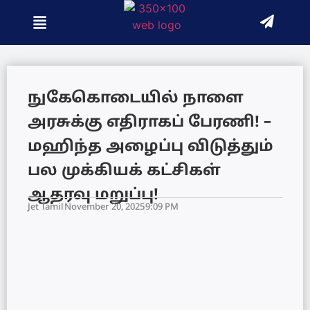
நுகேகொடையில் நாளை
அரசுக்கு எதிராகப் பேரணி! –
மஹிந்த அழைப்பு விடுத்தும்
பல முக்கியக் கட்சிகள்
ஆதரவு மறுப்பு!
Jet Tamil
November 20, 2025
9:09 PM