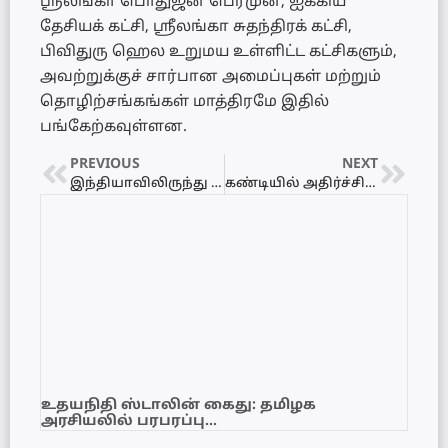
ஸ்ரீலங்கா பொதுஜன பெரமுன, ஐக்கிய
தேசியக் கட்சி, ஸ்ரீலங்கா சுதந்திரக் கட்சி,
பிவிதுரு ஹெல உறுமய உள்ளிட்ட கட்சிகளும்,
அவற்றுக்குச் சார்பான அமைப்புகள் மற்றும்
தொழிற்சங்கங்கள் மாத்திரமே இதில்
பங்கேற்கவுள்ளன.
PREVIOUS
NEXT
இந்தியாவிலிருந்து போதைப்பொருள் கடத்தல்: படகுடன் மூவர் கைது!
கண்டியில் அதிர்ச்சி: தாய், தந்தை தகராறில் 9 வயதுப் பிள்ளைக்குத் தீக்காயம்!
உதயநிதி ஸ்டாலின் கைது: தமிழக
அரசியலில் பரபரப்பு…