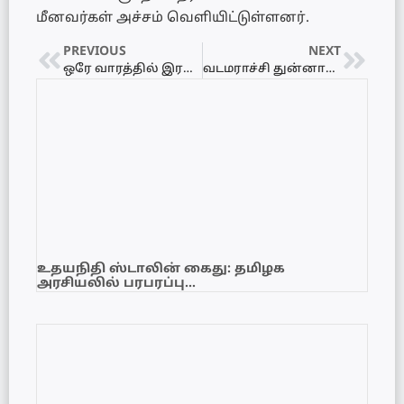
மீனவர்கள் அச்சம் வெளியிட்டுள்ளனர்.
PREVIOUS
NEXT
ஒரே வாரத்தில் இரண்டாவது ஏவுகணை சோதனை…
வடமராச்சி துன்னாலை பகுதியில் இளைஞன் மீது வாள்வெட்டு…
உதயநிதி ஸ்டாலின் கைது: தமிழக
அரசியலில் பரபரப்பு…