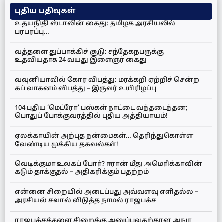
புதிய பதிவுகள்
உதயநிதி ஸ்டாலின் கைது: தமிழக அரசியலில்
பரபரப்பு…
வத்தளை துப்பாக்கிச் சூடு: சந்தேகநபருக்கு
உதவியதாக 24 வயது இளைஞர் கைது
வவுனியாவில் கோர விபத்து: மரக்கறி ஏற்றிச் சென்ற
கப் வாகனம் விபத்து – இருவர் உயிரிழப்பு
104 புதிய ‘மெட்ரோ’ பஸ்கள் நாட்டை வந்தடைந்தன;
பொதுப் போக்குவரத்தில் புதிய அத்தியாயம்!
ஏலக்காயின் அற்புத நன்மைகள்… தெரிந்துகொள்ள
வேண்டிய முக்கிய தகவல்கள்!
வெடிக்குமா உலகப் போர்? ஈரான் மீது அமெரிக்காவின்
கடும் தாக்குதல் – அதிகரிக்கும் பதற்றம்
என்னை சிறையில் அடைப்பது அவ்வளவு எளிதல்ல –
அரசியல் சவால் விடுத்த நாமல் ராஜபக்ச
ராஜபக்சக்களை சிறைக்கு அனுப்புவதற்கான அநுர