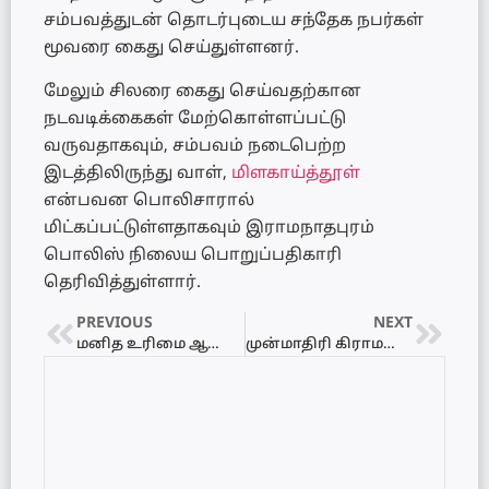
சம்பவத்துடன் தொடர்புடைய சந்தேக நபர்கள்
மூவரை கைது செய்துள்ளனர்.
மேலும் சிலரை கைது செய்வதற்கான
நடவடிக்கைகள் மேற்கொள்ளப்பட்டு
வருவதாகவும், சம்பவம் நடைபெற்ற
இடத்திலிருந்து வாள்,
மிளகாய்த்தூள்
என்பவன பொலிசாரால்
மிட்கப்பட்டுள்ளதாகவும் இராமநாதபுரம்
பொலிஸ் நிலைய பொறுப்பதிகாரி
தெரிவித்துள்ளார்.
PREVIOUS
NEXT
மனித உரிமை ஆணைக்குழு – பாதுகாப்பு தரப்பு கலந்துரையாடல்!
முன்மாதிரி கிராமமாக நயினாதீவை மாற்ற வேண்டும் – வடக்கு மாகாண ஆளுநர் வலியுறுத்தல்!