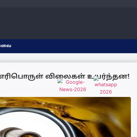
யவை
் எரிபொருள் விலைகள் உயர்ந்தன!