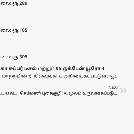
விலை:
ரூ.289
விலை:
ரூ.185
விலை:
ரூ.305
ா சுப்பர் டீசல்
மற்றும்
95 ஒக்டேன் யூரோ 4
ாற்றமின்றி நிலவுவதாக அறிவிக்கப்பட்டுள்ளது.
NEXT
மசாஜ் நிலையத்தில் கைது செய்யப்பட்ட 43 வயது பெண்!
செம்மணி புதைகுழி: AI மூலம் உருவாக்கப்படும் போலிப் படங்கள் தொடர்பில் கடும் எச்சரிக்கை