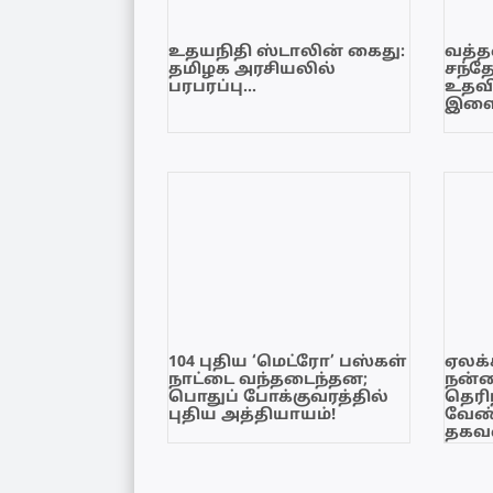
உதயநிதி ஸ்டாலின் கைது:
வத்தள
தமிழக அரசியலில்
சந்த
பரபரப்பு…
உதவி
இளை
104 புதிய ‘மெட்ரோ’ பஸ்கள்
ஏலக்
நாட்டை வந்தடைந்தன;
நன்
பொதுப் போக்குவரத்தில்
தெரி
புதிய அத்தியாயம்!
வேண்
தகவல