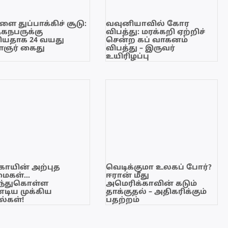
ை துப்பாக்கிச் சூடு:
வவுனியாவில் கோர
ேகநபருக்கு
விபத்து: மரக்கறி ஏற்றிச்
யதாக 24 வயது
சென்ற கப் வாகனம்
ஞர் கைது
விபத்து – இருவர்
உயிரிழப்பு
காயின் அற்புத
வெடிக்குமா உலகப் போர்?
மைகள்…
ஈரான் மீது
ந்துகொள்ள
அமெரிக்காவின் கடும்
டிய முக்கிய
தாக்குதல் – அதிகரிக்கும்
்கள்!
பதற்றம்