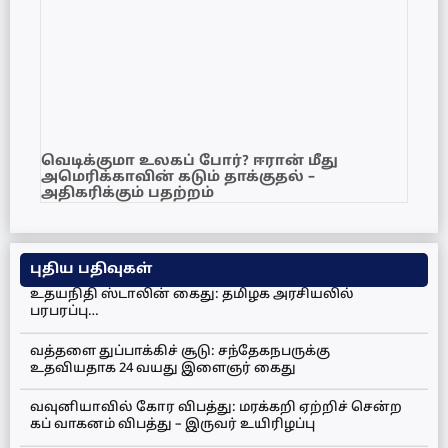
வெடிக்குமா உலகப் போர்? ஈரான் மீது
அமெரிக்காவின் கடும் தாக்குதல் –
அதிகரிக்கும் பதற்றம்
புதிய பதிவுகள்
உதயநிதி ஸ்டாலின் கைது: தமிழக அரசியலில்
பரபரப்பு…
வத்தளை துப்பாக்கிச் சூடு: சந்தேகநபருக்கு
உதவியதாக 24 வயது இளைஞர் கைது
வவுனியாவில் கோர விபத்து: மரக்கறி ஏற்றிச் சென்ற
கப் வாகனம் விபத்து – இருவர் உயிரிழப்பு