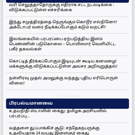
வரி செலுத்தாதோருக்கு எதிராக சட்ட நடவடிக்கை :
விடுக்கப்பட்டுள்ள எச்சரிக்கை
இந்து சமுத்திரத்தை நெருங்கும் கொடூர எல்நினோ!
அக்டோபர் வரை நீடிக்கப்போகும் கடும் வறட்சி!
இலங்கையில் பரபரப்பை ஏற்படுத்திய இளம்
பெண்ணின் படுகொலை – பொலிஸார் வெளியிட்ட
பகீர் தகவல்கள்
கொட்டித் தீர்க்கப்போகும் இடியுடன் கூடிய கனமழை!
மக்களுக்கு விடுக்கப்பட்டுள்ள அவசர அறிவுறுத்தல்!
நள்ளிரவு முதல் அமலுக்கு வந்தது புதிய எரிபொருள்
விலை!
பிரபல்யமானவை
உதயநிதி ஸ்டாலின் கைது: தமிழக அரசியலில்
பரபரப்பு…
வத்தளை துப்பாக்கிச் சூடு: சந்தேகநபருக்கு
உதவியதாக 24 வயது இளைஞர் கைது