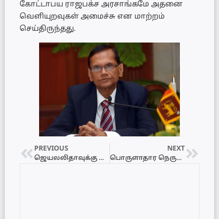
கோட்டாபய ராஜபக்ச அரசாங்கமே அதனை
வெளியுறவுகள் அமைச்சு என மாற்றம்
செய்திருந்தது.
PREVIOUS
NEXT
ஜெயலலிதாவுக்கு வழங்கப்பட்ட சிகிச்சைகள் குறித்த விபரங்கள் தெரியாது…
பொருளாதார நெருக்கடியால் இலங்கையில் இருந்து தமிழகத்துக்கு படையெடுக்கும் அகதிகள்