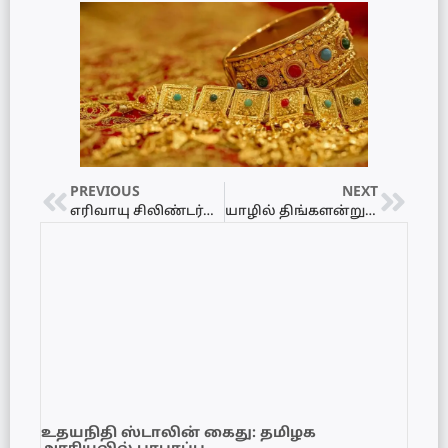
PREVIOUS
NEXT
எரிவாயு சிலிண்டர்களுடன் யாழில் பல பகுதிகளில் வரிசையில் நிக்கும் மக்கள்…
யாழில் திங்களன்று உலகத் தமிழாராய்ச்சி மாநாட்டுப் படுகொலையின் நினைவேந்தல்
உதயநிதி ஸ்டாலின் கைது: தமிழக