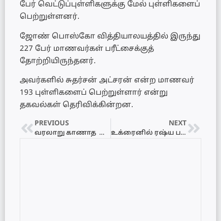
பேர் வெட்டுப்புள்ளிகளுக்கு மேல் புள்ளிகளைப்
பெற்றுள்ளனர்.
ஜோண் பொஸ்கோ வித்தியாலயத்தில் இருந்து
227 பேர் மாணவர்கள் பரீட்சைக்குத்
தோற்றியிருந்தனர்.
அவர்களில் சுதர்சன் அட்சரன் என்ற மாணவர்
193 புள்ளிகளைப் பெற்றுள்ளார் என்று
தகவல்கள் தெரிவிக்கின்றன.
PREVIOUS
NEXT
வரலாறு காணாத விலை ஏற்றத்தில் கச்சா எண்ணெய்
உக்ரைனில் ரஷ்ய படைகளின் தாக்குதலில் 44 பேர் உயிரிழப்பு