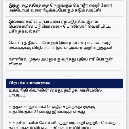
இந்து சமுத்திரத்தை நெருங்கும் கொடூர எல்நினோ!
அக்டோபர் வரை நீடிக்கப்போகும் கடும் வறட்சி!
இலங்கையில் பரபரப்பை ஏற்படுத்திய இளம்
பெண்ணின் படுகொலை – பொலிஸார் வெளியிட்ட
பகீர் தகவல்கள்
கொட்டித் தீர்க்கப்போகும் இடியுடன் கூடிய கனமழை!
மக்களுக்கு விடுக்கப்பட்டுள்ள அவசர அறிவுறுத்தல்!
நள்ளிரவு முதல் அமலுக்கு வந்தது புதிய எரிபொருள்
விலை!
பிரபல்யமானவை
உதயநிதி ஸ்டாலின் கைது: தமிழக அரசியலில்
பரபரப்பு…
வத்தளை துப்பாக்கிச் சூடு: சந்தேகநபருக்கு
உதவியதாக 24 வயது இளைஞர் கைது
வவுனியாவில் கோர விபத்து: மரக்கறி ஏற்றிச் சென்ற
கப் வாகனம் விபத்து – இருவர் உயிரிழப்பு