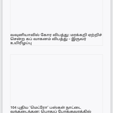
வவுனியாவில் கோர விபத்து: மரக்கறி ஏற்றிச்
சென்ற கப் வாகனம் விபத்து – இருவர்
உயிரிழப்பு
104 புதிய ‘மெட்ரோ’ பஸ்கள் நாட்டை
வந்தடைந்தன; பொதுப் போக்குவரத்தில்