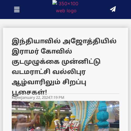
இந்தியாவில் அஜோத்தியில்
இராமர் கோவில்
குடமுழுக்கை முன்னிட்டு
வடமராட்சி வல்லிபுர
ஆழ்வாரிலும் சிறப்பு
பூசைகள்!
kajee
January 22, 2024
7:19 PM