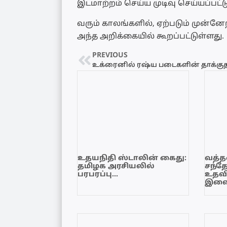
இடமாற்றம் செய்ய முடிவு செய்யப்பட்ட
வரும் காலங்களில், ஏற்படும் முன்னேற
அந்த அறிக்கையில் கூறப்பட்டுள்ளது.
PREVIOUS
உதயநிதி ஸ்டாலின் கைது:
வத்தள
தமிழக அரசியலில்
சந்த
பரபரப்பு…
உதவி
இளை