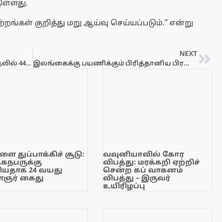
ுள்ளது.
்றங்கள் குறித்து மறு ஆய்வு செய்யப்படும்.” என்று
NEXT
உக்ரைனில் ரஷ்ய படைகளின் தாக்குதலில் 44 பேர் உயிரிழப்பு
இலங்கைக்கு பயணிக்கும் பிரித்தானிய பிரஜைகளுக்கு பயண ஆலோசனை
ை துப்பாக்கிச் சூடு:
வவுனியாவில் கோர
ேகநபருக்கு
விபத்து: மரக்கறி ஏற்றிச்
யதாக 24 வயது
சென்ற கப் வாகனம்
ஞர் கைது
விபத்து – இருவர்
உயிரிழப்பு