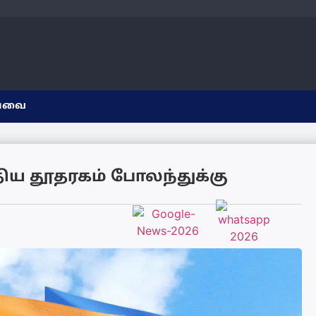
யவை
ிய தூதரகம் போலந்துக்கு