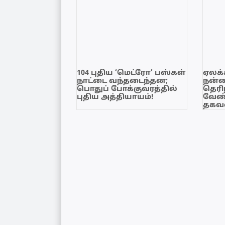
104 புதிய ‘மெட்ரோ’ பஸ்கள்
ஏலக்
நாட்டை வந்தடைந்தன;
நன்
பொதுப் போக்குவரத்தில்
தெரி
புதிய அத்தியாயம்!
வேண்
தகவல