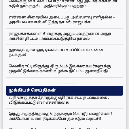
வெடிக்குமா உலகப் போர்? ஈரான் மீது அமெரிக்காவின்
கடும் தாக்குதல் – அதிகரிக்கும் பதற்றம்
என்னை சிறையில் அடைப்பது அவ்வளவு எளிதல்ல –
அரசியல் சவால் விடுத்த நாமல் ராஜபக்ச
ராஜபக்சக்களை சிறைக்கு அனுப்புவதற்கான அநுர
அரசின் திட்டம் : அம்பலப்படுத்திய நாமல்
தூங்கும் முன் ஒரு ஏலக்காய் சாப்பிட்டால் என்ன
நடக்கும்?
வெளிநாட்டிலிருந்து திரும்பும் இலங்கையர்களுக்கு
முதலீட்டுக்காக காணி வழங்க திட்டம் – ஜனாதிபதி
முக்கியச் செய்திகள்
வரி செலுத்தாதோருக்கு எதிராக சட்ட நடவடிக்கை :
விடுக்கப்பட்டுள்ள எச்சரிக்கை
இந்து சமுத்திரத்தை நெருங்கும் கொடூர எல்நினோ!
அக்டோபர் வரை நீடிக்கப்போகும் கடும் வறட்சி!