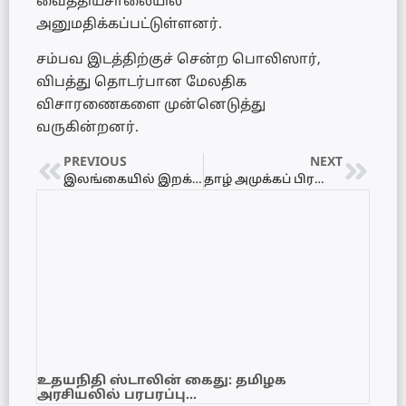
வைத்தியசாலையில்
அனுமதிக்கப்பட்டுள்ளனர்.
சம்பவ இடத்திற்குச் சென்ற பொலிஸார்,
விபத்து தொடர்பான மேலதிக
விசாரணைகளை முன்னெடுத்து
வருகின்றனர்.
PREVIOUS
NEXT
இலங்கையில் இறக்குமதி வாகனங்களின் விலை 1.5 மில்லியன் ரூபா வரை வீழ்ச்சி!
தாழ் அமுக்கப் பிரதேசம் இலங்கைக்கு அருகில்: வடக்கில் ஓரளவு பலத்த மழைக்கு வாய்ப்பு!
உதயநிதி ஸ்டாலின் கைது: தமிழக
அரசியலில் பரபரப்பு…