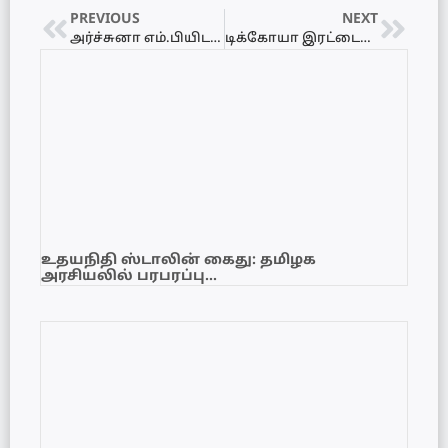
PREVIOUS
NEXT
அர்ச்சுனா எம்.பியிடம் சட்டவிரோத துப்பாக்கி உள்ளது! – சட்டத்தரணி உமாகரன் இராசையா அதிரடி
டிக்கோயா இரட்டைக் கொ*லை வழக்கு! – பெற்றசோ பகுதியில் பதுங்கியிருந்த பிரதான சந்தேக நபர் அதிரடியாகக் கைது!
உதயநிதி ஸ்டாலின் கைது: தமிழக
அரசியலில் பரபரப்பு…