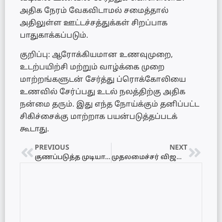
அதிக நேரம் வேகவிடாமல் சமைத்தால்
அதிலுள்ள ஊட்டச்சத்துக்கள் சிறப்பாக
பாதுகாக்கப்படும்.
குறிப்பு: ஆரோக்கியமான உணவுமுறை,
உடற்பயிற்சி மற்றும் வாழ்க்கை முறை
மாற்றங்களுடன் சேர்த்து ப்ரொக்கோலியை
உணவில் சேர்ப்பது உடல் நலத்திற்கு அதிக
நன்மை தரும். இது எந்த நோய்க்கும் தனிப்பட்ட
சிகிச்சைக்கு மாற்றாக பயன்படுத்தப்படக்
கூடாது.
PREVIOUS
NEXT
குணப்படுத்த முடியாத நோயால் பிரபல நடிகர் உயிரிழப்பு… திரையுலகை உலுக்கிய சோகம்
முதலமைச்சர் விஜயை சந்தித்த இலங்கை பிரதி உயர்ஸ்தானிகர்! இருதரப்பு உறவுகள் குறித்து முக்கிய பேச்சுவார்த்தை