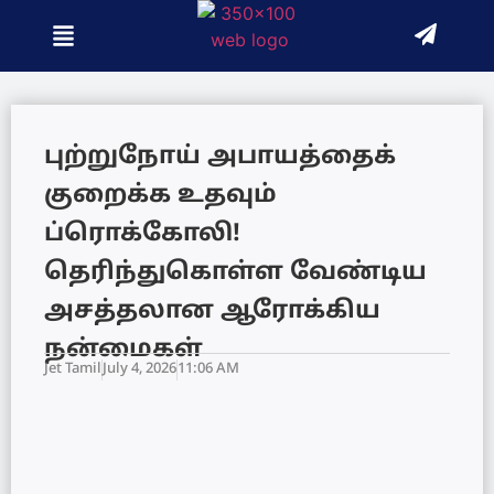
புற்றுநோய் அபாயத்தைக்
குறைக்க உதவும்
ப்ரொக்கோலி!
தெரிந்துகொள்ள வேண்டிய
அசத்தலான ஆரோக்கிய
நன்மைகள்
Jet Tamil
July 4, 2026
11:06 AM