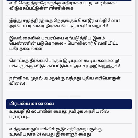
வரி செலுத்தாதோருக்கு எதிராக சட்ட நடவடிக்கை :
விடுக்கப்பட்டுள்ள எச்சரிக்கை
இந்து சமுத்திரத்தை நெருங்கும் கொடூர எல்நினோ!
அக்டோபர் வரை நீடிக்கப்போகும் கடும் வறட்சி!
இலங்கையில் பரபரப்பை ஏற்படுத்திய இளம்
பெண்ணின் படுகொலை – பொலிஸார் வெளியிட்ட
பகீர் தகவல்கள்
கொட்டித் தீர்க்கப்போகும் இடியுடன் கூடிய கனமழை!
மக்களுக்கு விடுக்கப்பட்டுள்ள அவசர அறிவுறுத்தல்!
நள்ளிரவு முதல் அமலுக்கு வந்தது புதிய எரிபொருள்
விலை!
பிரபல்யமானவை
உதயநிதி ஸ்டாலின் கைது: தமிழக அரசியலில்
பரபரப்பு…
வத்தளை துப்பாக்கிச் சூடு: சந்தேகநபருக்கு
உதவியதாக 24 வயது இளைஞர் கைது