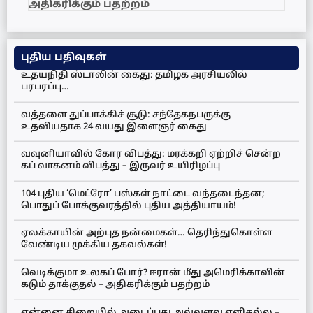
அதிகரிக்கும் பதற்றம்
புதிய பதிவுகள்
உதயநிதி ஸ்டாலின் கைது: தமிழக அரசியலில்
பரபரப்பு…
வத்தளை துப்பாக்கிச் சூடு: சந்தேகநபருக்கு
உதவியதாக 24 வயது இளைஞர் கைது
வவுனியாவில் கோர விபத்து: மரக்கறி ஏற்றிச் சென்ற
கப் வாகனம் விபத்து – இருவர் உயிரிழப்பு
104 புதிய ‘மெட்ரோ’ பஸ்கள் நாட்டை வந்தடைந்தன;
பொதுப் போக்குவரத்தில் புதிய அத்தியாயம்!
ஏலக்காயின் அற்புத நன்மைகள்… தெரிந்துகொள்ள
வேண்டிய முக்கிய தகவல்கள்!
வெடிக்குமா உலகப் போர்? ஈரான் மீது அமெரிக்காவின்
கடும் தாக்குதல் – அதிகரிக்கும் பதற்றம்
என்னை சிறையில் அடைப்பது அவ்வளவு எளிதல்ல –