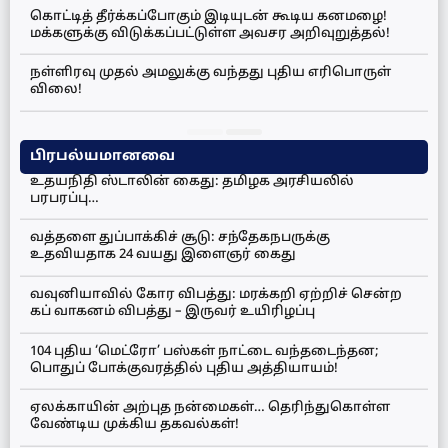
கொட்டித் தீர்க்கப்போகும் இடியுடன் கூடிய கனமழை!
மக்களுக்கு விடுக்கப்பட்டுள்ள அவசர அறிவுறுத்தல்!
நள்ளிரவு முதல் அமலுக்கு வந்தது புதிய எரிபொருள்
விலை!
பிரபல்யமானவை
உதயநிதி ஸ்டாலின் கைது: தமிழக அரசியலில்
பரபரப்பு…
வத்தளை துப்பாக்கிச் சூடு: சந்தேகநபருக்கு
உதவியதாக 24 வயது இளைஞர் கைது
வவுனியாவில் கோர விபத்து: மரக்கறி ஏற்றிச் சென்ற
கப் வாகனம் விபத்து – இருவர் உயிரிழப்பு
104 புதிய ‘மெட்ரோ’ பஸ்கள் நாட்டை வந்தடைந்தன;
பொதுப் போக்குவரத்தில் புதிய அத்தியாயம்!
ஏலக்காயின் அற்புத நன்மைகள்… தெரிந்துகொள்ள
வேண்டிய முக்கிய தகவல்கள்!