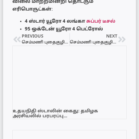
விலை மாற்றமின்றி தொடரும்
எரிபொருட்கள்
:
4 ஸ்டார் யூரோ 4 லங்கா
சுப்பர் டீசல்
95 ஒக்டேன் யூரோ 4 பெட்ரோல்
PREVIOUS
NEXT
செம்மணி புதைகுழி: AI மூலம் உருவாக்கப்படும் போலிப் படங்கள் தொடர்பில் கடும் எச்சரிக்கை
செம்மணி புதைகுழியில் மர்ம வாகன கண்காணிப்பு – மக்கள் மத்தியில் அச்சம்!
உதயநிதி ஸ்டாலின் கைது: தமிழக
அரசியலில் பரபரப்பு…