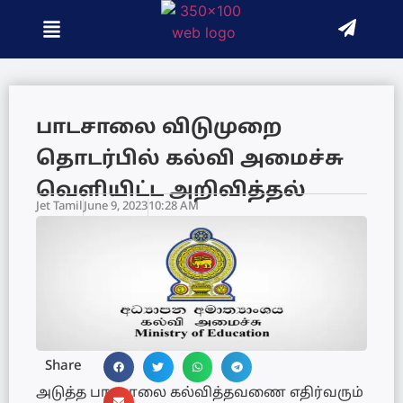
பாடசாலை விடுமுறை
தொடர்பில் கல்வி அமைச்சு
வெளியிட்ட அறிவித்தல்
Jet Tamil
June 9, 2023
10:28 AM
Share
அடுத்த பாடசாலை கல்வித்தவணை எதிர்வரும்