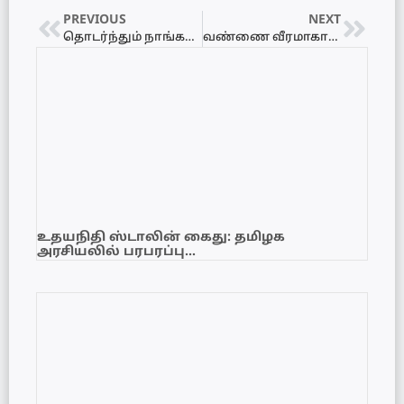
PREVIOUS
NEXT
தொடர்ந்தும் நாங்கள் ஏமாற முடியாது – ரணிலை நேரில் சந்தித்து தமிழ் அரசுக் கட்சி தெரிவிப்பு
வண்ணை வீரமாகாளி அம்மன் தேவஸ்தான கொடியேற்றம் – Video
உதயநிதி ஸ்டாலின் கைது: தமிழக
அரசியலில் பரபரப்பு…