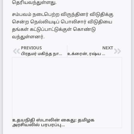
தெரியவந்துள்ளது.
சம்பவம் நடைபெற்ற விருந்தினர் விடுதிக்கு
சென்ற நெல்லியடிப் பொலிசார் விடுதியை
தங்கள் கட்டுப்பாட்டுக்குள் கொண்டு
வந்துள்ளனர்.
PREVIOUS
NEXT
பிரதமர் மகிந்த நாளை பதவி விலகுவார்
உக்ரைன், ரஷ்ய போரை முடிவுக்கு கொண்டுவர வேண்டும் – இந்தியப் பிரதமர் மோடி
உதயநிதி ஸ்டாலின் கைது: தமிழக
அரசியலில் பரபரப்பு…