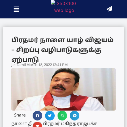
பிரதமர் நாளை யாழ் விஜயம்
– சிறப்பு வழிபாடுகளுக்கு
ஏற்பாடு
Jet Tamil
March 18, 2022
12:41 PM
Share
நாளை தினம் பிரதமர் மகிந்த ராஜபக்ச