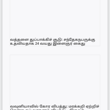
வத்தளை துப்பாக்கிச் சூடு: சந்தேகநபருக்கு
உதவியதாக 24 வயது இளைஞர் கைது
வவுனியாவில் கோர விபத்து: மரக்கறி ஏற்றிச்