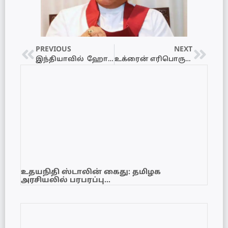
PREVIOUS
NEXT
இந்தியாவில் ஹோலி பண்டிகை – கோலாகல கொண்டாட்டம் இன்று
உக்ரைன் எரிபொருள் களஞ்சியம் மீது ரஷ்யா மீண்டும், ஹைப்பர் சோனிக் ஏவுகணைத் தாக்குதல்
உதயநிதி ஸ்டாலின் கைது: தமிழக
அரசியலில் பரபரப்பு…