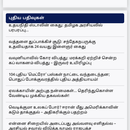
புதிய பதிவுகள்
உதயநிதி ஸ்டாலின் கைது: தமிழக அரசியலில்
பரபரப்பு…
வத்தளை துப்பாக்கிச் சூடு: சந்தேகநபருக்கு
உதவியதாக 24 வயது இளைஞர் கைது
வவுனியாவில் கோர விபத்து: மரக்கறி ஏற்றிச் சென்ற
கப் வாகனம் விபத்து – இருவர் உயிரிழப்பு
104 புதிய ‘மெட்ரோ’ பஸ்கள் நாட்டை வந்தடைந்தன;
பொதுப் போக்குவரத்தில் புதிய அத்தியாயம்!
ஏலக்காயின் அற்புத நன்மைகள்… தெரிந்துகொள்ள
வேண்டிய முக்கிய தகவல்கள்!
வெடிக்குமா உலகப் போர்? ஈரான் மீது அமெரிக்காவின்
கடும் தாக்குதல் – அதிகரிக்கும் பதற்றம்
என்னை சிறையில் அடைப்பது அவ்வளவு எளிதல்ல –
அரசியல் சவால் விடுத்த நாமல் ராஜபக்ச