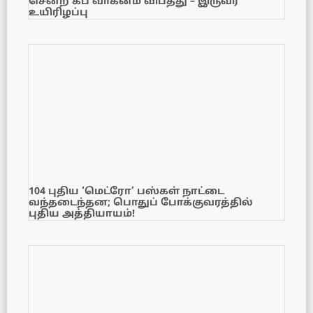
சென்ற கப் வாகனம் விபத்து – இருவர்
உயிரிழப்பு
104 புதிய ‘மெட்ரோ’ பஸ்கள் நாட்டை
வந்தடைந்தன; பொதுப் போக்குவரத்தில்
புதிய அத்தியாயம்!