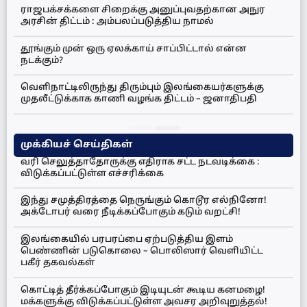
ராஜபக்சக்களை சிறைக்கு அனுப்புவதற்கான அநுர
அரசின் திட்டம் : அம்பலப்படுத்திய நாமல்
தூங்கும் முன் ஒரு ஏலக்காய் சாப்பிட்டால் என்ன
நடக்கும்?
வெளிநாட்டிலிருந்து திரும்பும் இலங்கையர்களுக்கு
முதலீட்டுக்காக காணி வழங்க திட்டம் – ஜனாதிபதி
முக்கியச் செய்திகள்
வரி செலுத்தாதோருக்கு எதிராக சட்ட நடவடிக்கை :
விடுக்கப்பட்டுள்ள எச்சரிக்கை
இந்து சமுத்திரத்தை நெருங்கும் கொடூர எல்நினோ!
அக்டோபர் வரை நீடிக்கப்போகும் கடும் வறட்சி!
இலங்கையில் பரபரப்பை ஏற்படுத்திய இளம்
பெண்ணின் படுகொலை – பொலிஸார் வெளியிட்ட
பகீர் தகவல்கள்
கொட்டித் தீர்க்கப்போகும் இடியுடன் கூடிய கனமழை!
மக்களுக்கு விடுக்கப்பட்டுள்ள அவசர அறிவுறுத்தல்!