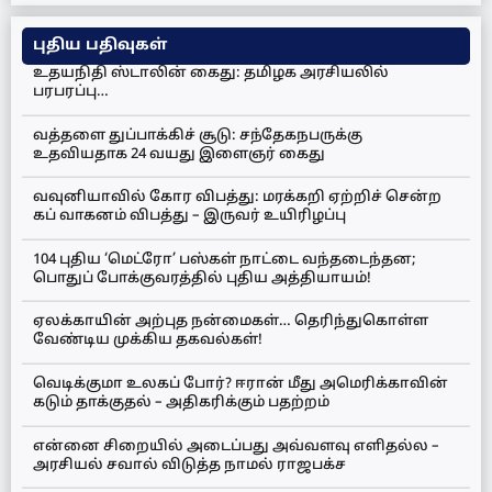
புதிய பதிவுகள்
உதயநிதி ஸ்டாலின் கைது: தமிழக அரசியலில்
பரபரப்பு…
வத்தளை துப்பாக்கிச் சூடு: சந்தேகநபருக்கு
உதவியதாக 24 வயது இளைஞர் கைது
வவுனியாவில் கோர விபத்து: மரக்கறி ஏற்றிச் சென்ற
கப் வாகனம் விபத்து – இருவர் உயிரிழப்பு
104 புதிய ‘மெட்ரோ’ பஸ்கள் நாட்டை வந்தடைந்தன;
பொதுப் போக்குவரத்தில் புதிய அத்தியாயம்!
ஏலக்காயின் அற்புத நன்மைகள்… தெரிந்துகொள்ள
வேண்டிய முக்கிய தகவல்கள்!
வெடிக்குமா உலகப் போர்? ஈரான் மீது அமெரிக்காவின்
கடும் தாக்குதல் – அதிகரிக்கும் பதற்றம்
என்னை சிறையில் அடைப்பது அவ்வளவு எளிதல்ல –
அரசியல் சவால் விடுத்த நாமல் ராஜபக்ச