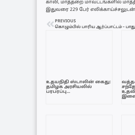
காலி, மாத்தறை மாவட்டங்களில் மாத்தி
இதுவரை 229 பேர் எலிக்காய்ச்சலுட
PREVIOUS
உதயநிதி ஸ்டாலின் கைது:
வத்தள
தமிழக அரசியலில்
சந்த
பரபரப்பு…
உதவி
இளை