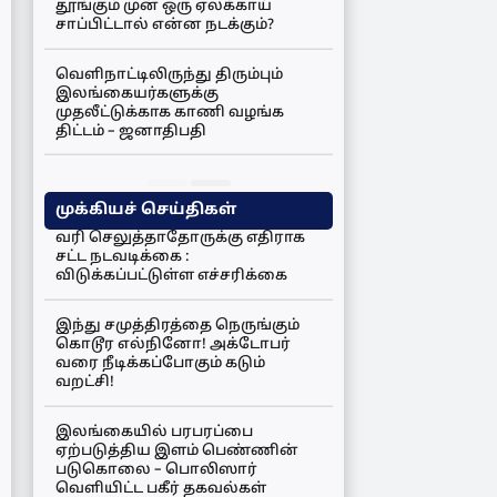
தூங்கும் முன் ஒரு ஏலக்காய்
சாப்பிட்டால் என்ன நடக்கும்?
வெளிநாட்டிலிருந்து திரும்பும்
இலங்கையர்களுக்கு
முதலீட்டுக்காக காணி வழங்க
திட்டம் – ஜனாதிபதி
முக்கியச் செய்திகள்
வரி செலுத்தாதோருக்கு எதிராக
சட்ட நடவடிக்கை :
விடுக்கப்பட்டுள்ள எச்சரிக்கை
இந்து சமுத்திரத்தை நெருங்கும்
கொடூர எல்நினோ! அக்டோபர்
வரை நீடிக்கப்போகும் கடும்
வறட்சி!
இலங்கையில் பரபரப்பை
ஏற்படுத்திய இளம் பெண்ணின்
படுகொலை – பொலிஸார்
வெளியிட்ட பகீர் தகவல்கள்