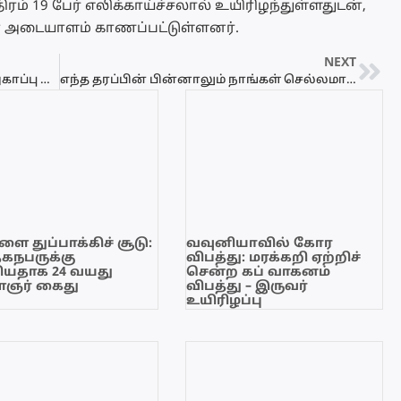
ரம் 19 பேர் எலிக்காய்ச்சலால் உயிரிழந்துள்ளதுடன்,
ன் அடையாளம் காணப்பட்டுள்ளனர்.
NEXT
கொழும்பில் பாரிய ஆர்ப்பாட்டம் – பாதுகாப்பு கடைமையில் பொலிஸார்
எந்த தரப்பின் பின்னாலும் நாங்கள் செல்லமாட்டோம் என்கிறார் முன்னாள் ஜனாதிபதி மைத்திரி
ை துப்பாக்கிச் சூடு:
வவுனியாவில் கோர
ேகநபருக்கு
விபத்து: மரக்கறி ஏற்றிச்
யதாக 24 வயது
சென்ற கப் வாகனம்
ஞர் கைது
விபத்து – இருவர்
உயிரிழப்பு