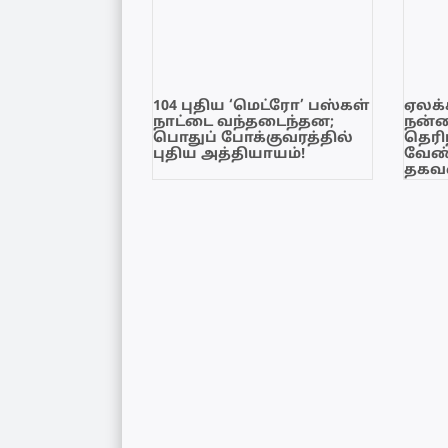
104 புதிய ‘மெட்ரோ’ பஸ்கள்
ஏலக்
நாட்டை வந்தடைந்தன;
நன்
பொதுப் போக்குவரத்தில்
தெரி
புதிய அத்தியாயம்!
வேண்
தகவல