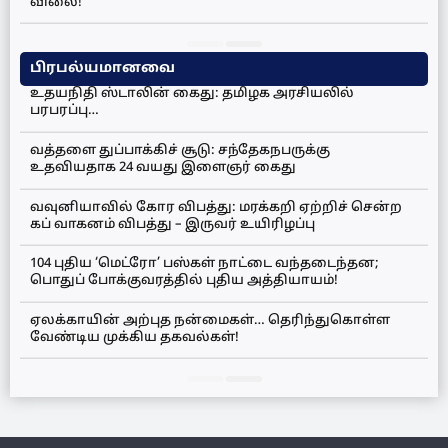
விலை!
பிரபல்யமானவை
உதயநிதி ஸ்டாலின் கைது: தமிழக அரசியலில்
பரபரப்பு…
வத்தளை துப்பாக்கிச் சூடு: சந்தேகநபருக்கு
உதவியதாக 24 வயது இளைஞர் கைது
வவுனியாவில் கோர விபத்து: மரக்கறி ஏற்றிச் சென்ற
கப் வாகனம் விபத்து – இருவர் உயிரிழப்பு
104 புதிய ‘மெட்ரோ’ பஸ்கள் நாட்டை வந்தடைந்தன;
பொதுப் போக்குவரத்தில் புதிய அத்தியாயம்!
ஏலக்காயின் அற்புத நன்மைகள்… தெரிந்துகொள்ள
வேண்டிய முக்கிய தகவல்கள்!