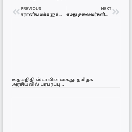
PREVIOUS
NEXT
ஈரானிய மக்களுக்கு நெதன்யாகுவின் வாழ்த்துரை
எமது தலைவர்களின் இரத்தத்திற்குப் பதில் சொல்ல வேண்டிய காலம் வந்துவிட்டது – மொஜ்தபா கமேனி எச்சரிக்கை
உதயநிதி ஸ்டாலின் கைது: தமிழக
அரசியலில் பரபரப்பு…