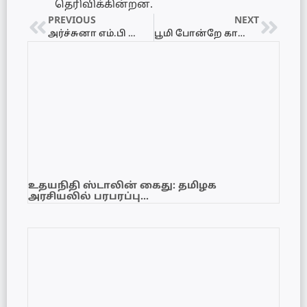
தெரிவிக்கின்றன.
PREVIOUS
NEXT
அர்ச்சுனா எம்.பி கைது: அரசாங்கத்தின் நிலைப்பாடு மற்றும் முக்கிய விவரங்கள்!
பூமி போன்றே காணப்படும் இன்னொரு கிரகம் : விஞ்ஞானிகள் அதிர்ச்சி
உதயநிதி ஸ்டாலின் கைது: தமிழக
அரசியலில் பரபரப்பு…