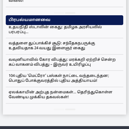
விலை!
பிரபல்யமானவை
உதயநிதி ஸ்டாலின் கைது: தமிழக அரசியலில்
பரபரப்பு…
வத்தளை துப்பாக்கிச் சூடு: சந்தேகநபருக்கு
உதவியதாக 24 வயது இளைஞர் கைது
வவுனியாவில் கோர விபத்து: மரக்கறி ஏற்றிச் சென்ற
கப் வாகனம் விபத்து – இருவர் உயிரிழப்பு
104 புதிய ‘மெட்ரோ’ பஸ்கள் நாட்டை வந்தடைந்தன;
பொதுப் போக்குவரத்தில் புதிய அத்தியாயம்!
ஏலக்காயின் அற்புத நன்மைகள்… தெரிந்துகொள்ள
வேண்டிய முக்கிய தகவல்கள்!