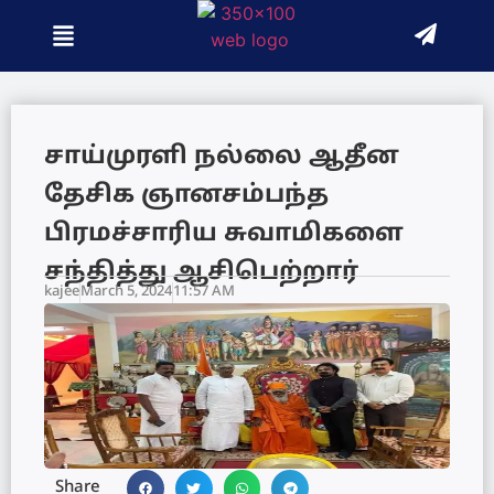
சாய்முரளி நல்லை ஆதீன
தேசிக ஞானசம்பந்த
பிரமச்சாரிய சுவாமிகளை
சந்தித்து ஆசிபெற்றார்
kajee
March 5, 2024
11:57 AM
Share