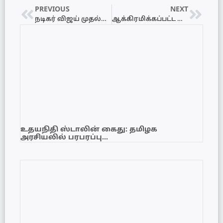
PREVIOUS
NEXT
நடிகர் விஜய் முதல்வராக வர வேண்டுமென கடா வெட்டி விருந்து
ஆக்கிரமிக்கப்பட்ட காணிகளை விடுவிக்கக் கோரி ஜனாதிபதிக்கு தபாலட்டைகள் அனுப்பப்பட்டுள்ளது!
உதயநிதி ஸ்டாலின் கைது: தமிழக
அரசியலில் பரபரப்பு…