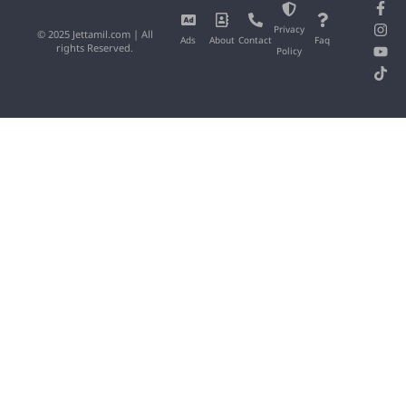
Privacy
© 2025 Jettamil.com | All
Ads
About
Contact
Faq
rights Reserved.
Policy