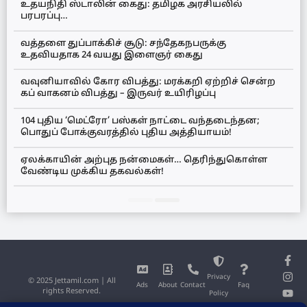
உதயநிதி ஸ்டாலின் கைது: தமிழக அரசியலில்
பரபரப்பு…
வத்தளை துப்பாக்கிச் சூடு: சந்தேகநபருக்கு
உதவியதாக 24 வயது இளைஞர் கைது
வவுனியாவில் கோர விபத்து: மரக்கறி ஏற்றிச் சென்ற
கப் வாகனம் விபத்து – இருவர் உயிரிழப்பு
104 புதிய ‘மெட்ரோ’ பஸ்கள் நாட்டை வந்தடைந்தன;
பொதுப் போக்குவரத்தில் புதிய அத்தியாயம்!
ஏலக்காயின் அற்புத நன்மைகள்… தெரிந்துகொள்ள
வேண்டிய முக்கிய தகவல்கள்!
Privacy
© 2025 Jettamil.com | All
Ads
About
Contact
Faq
rights Reserved.
Policy