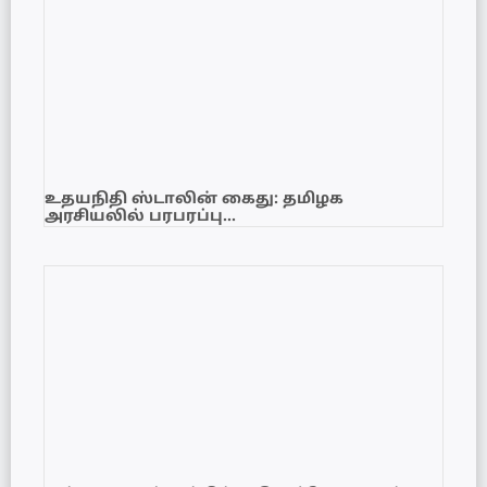
உதயநிதி ஸ்டாலின் கைது: தமிழக
அரசியலில் பரபரப்பு…