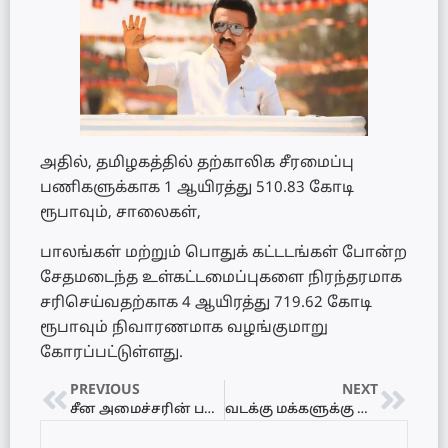
அதில், தமிழகத்தில் தற்காலிக சீரமைப்பு
பணிகளுக்காக 1 ஆயிரத்து 510.83 கோடி
ரூபாவும், சாலைகள்,
பாலங்கள் மற்றும் பொதுக் கட்டடங்கள் போன்ற
சேதமடைந்த உள்கட்டமைப்புகளை நிரந்தரமாக
சரிசெய்வதற்காக 4 ஆயிரத்து 719.62 கோடி
ரூபாவும் நிவாரணமாக வழங்குமாறு
கோரப்பட்டுள்ளது.
PREVIOUS
NEXT
சீன அமைச்சரின் பயணத்தை அடுத்து மீண்டும் இந்தியா செல்கிறார் பசில்
வடக்கு மக்களுக்கு சுகாதார சேவைகள் பணிப்பாளர் விடுத்துள்ள எச்சரிக்கை!