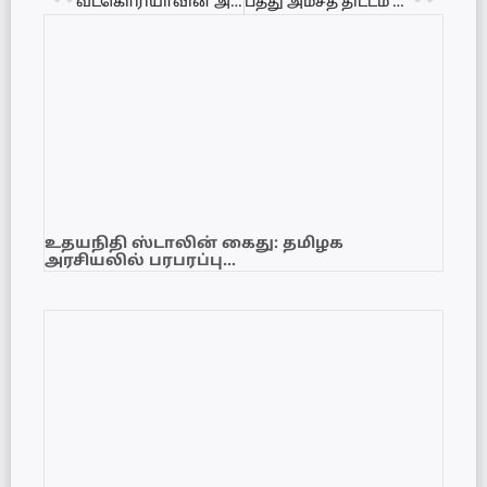
வடகொரியாவின் அதிரடி ஏவுகணைச் சோதனை! – கொரிய தீபகற்பத்தில் போர் பதற்றம்!
பத்து அம்சத் திட்டம் முற்றிலும் பொய்! – ஈரான் பேச்சுவார்த்தை குறித்து பரவும் செய்திகள் ஒரு மோசடி – டொனால்ட் ட்ரம்ப்!
உதயநிதி ஸ்டாலின் கைது: தமிழக
அரசியலில் பரபரப்பு…