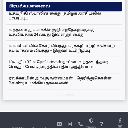
பிரபல்யமானவை
உதயநிதி ஸ்டாலின் கைது: தமிழக அரசியலில்
பரபரப்பு…
வத்தளை துப்பாக்கிச் சூடு: சந்தேகநபருக்கு
உதவியதாக 24 வயது இளைஞர் கைது
வவுனியாவில் கோர விபத்து: மரக்கறி ஏற்றிச் சென்ற
கப் வாகனம் விபத்து – இருவர் உயிரிழப்பு
104 புதிய ‘மெட்ரோ’ பஸ்கள் நாட்டை வந்தடைந்தன;
பொதுப் போக்குவரத்தில் புதிய அத்தியாயம்!
ஏலக்காயின் அற்புத நன்மைகள்… தெரிந்துகொள்ள
வேண்டிய முக்கிய தகவல்கள்!
Privacy