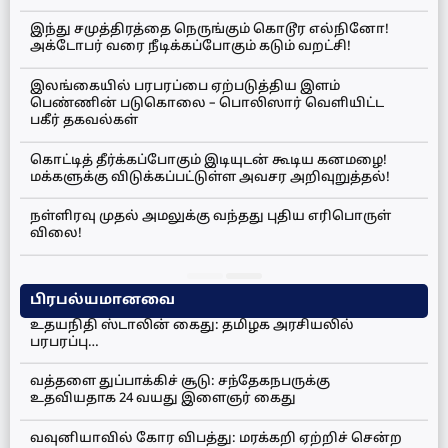
இந்து சமுத்திரத்தை நெருங்கும் கொடூர எல்நினோ!
அக்டோபர் வரை நீடிக்கப்போகும் கடும் வறட்சி!
இலங்கையில் பரபரப்பை ஏற்படுத்திய இளம்
பெண்ணின் படுகொலை – பொலிஸார் வெளியிட்ட
பகீர் தகவல்கள்
கொட்டித் தீர்க்கப்போகும் இடியுடன் கூடிய கனமழை!
மக்களுக்கு விடுக்கப்பட்டுள்ள அவசர அறிவுறுத்தல்!
நள்ளிரவு முதல் அமலுக்கு வந்தது புதிய எரிபொருள்
விலை!
பிரபல்யமானவை
உதயநிதி ஸ்டாலின் கைது: தமிழக அரசியலில்
பரபரப்பு…
வத்தளை துப்பாக்கிச் சூடு: சந்தேகநபருக்கு
உதவியதாக 24 வயது இளைஞர் கைது
வவுனியாவில் கோர விபத்து: மரக்கறி ஏற்றிச் சென்ற