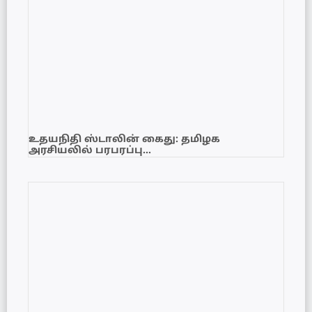
உதயநிதி ஸ்டாலின் கைது: தமிழக
அரசியலில் பரபரப்பு…