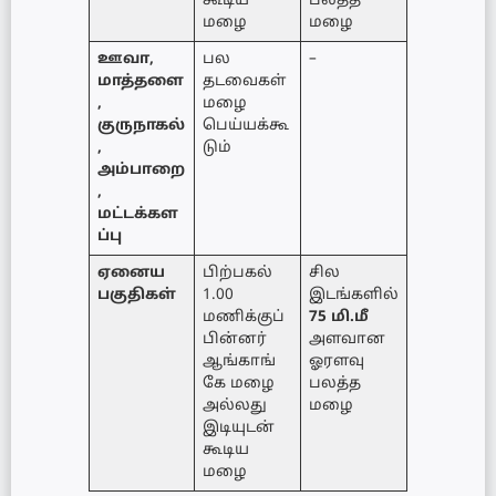
கூடிய
பலத்த
மழை
மழை
ஊவா,
பல
–
மாத்தளை
தடவைகள்
,
மழை
குருநாகல்
பெய்யக்கூ
,
டும்
அம்பாறை
,
மட்டக்கள
ப்பு
ஏனைய
பிற்பகல்
சில
பகுதிகள்
1.00
இடங்களில்
மணிக்குப்
75 மி.மீ
பின்னர்
அளவான
ஆங்காங்
ஓரளவு
கே மழை
பலத்த
அல்லது
மழை
இடியுடன்
கூடிய
மழை