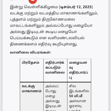
இன்று வெள்ளிக்கிழமை (
டிசம்பர் 12, 2025
)
வடக்கு மற்றும் வடமத்திய மாகாணங்களிலும்,
புத்தளம் மற்றும் திருகோணமலை
மாவட்டங்களிலும் அவ்வப்போது மழையோ
அல்லது இடியுடன் கூடிய மழையோ
பெய்யக்கூடும் என வளிமண்டலவியல்
திணைக்களம் எதிர்வு கூறியுள்ளது.
வானிலை விபரங்கள்:
பிரதேசம்
எதிர்பார்க்
மழையள
கப்படும்
வு
வானிலை
எதிர்பார்ப்
பு
வடக்கு
அவ்வப்
சில
மாகாணம்
போது
இடங்களில்
மழை
50 மி.மீ
அல்லது
அளவான
இடியுடன்
ஓரளவு