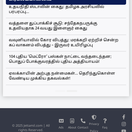
உதயநிதி ஸ்டாலின் கைது: தமிழக அரசியலில்
பரபரப்பு…
வத்தளை துப்பாக்கிச் சூடு: சந்தேகநபருக்கு
உதவியதாக 24 வயது இளைஞர் கைது
வவுனியாவில் கோர விபத்து: மரக்கறி ஏற்றிச் சென்ற
கப் வாகனம் விபத்து – இருவர் உயிரிழப்பு
104 புதிய ‘மெட்ரோ’ பஸ்கள் நாட்டை வந்தடைந்தன;
பொதுப் போக்குவரத்தில் புதிய அத்தியாயம்!
ஏலக்காயின் அற்புத நன்மைகள்… தெரிந்துகொள்ள
வேண்டிய முக்கிய தகவல்கள்!
Privacy
© 2025 Jettamil.com | All
Ads
About
Contact
Faq
rights Reserved.
Policy