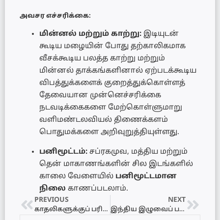
அவசர எச்சரிக்கை:
மின்னல் மற்றும் காற்று:
இடியுடன்
கூடிய மழையின் போது தற்காலிகமாக
வீசக்கூடிய பலத்த காற்று மற்றும்
மின்னல் தாக்கங்களினால் ஏற்படக்கூடிய
விபத்துக்களைக் குறைத்துக்கொள்ளத்
தேவையான முன்னெச்சரிக்கை
நடவடிக்கைகளை மேற்கொள்ளுமாறு
வளிமண்டலவியல் திணைக்களம்
பொதுமக்களை அறிவுறுத்தியுள்ளது.
பனிமூட்டம்:
சப்ரகமுவ, மத்திய மற்றும்
தென் மாகாணங்களின் சில இடங்களில்
காலை வேளையில்
பனிமூட்டமான
நிலை
காணப்படலாம்.
PREVIOUS
NEXT
காதலிகளுக்குப் பரிசளிக்கத் திருட்டு: 61 மாணிக்கக் கற்களுடன் 18 வயது இளைஞன் கைது!
இந்திய இழுவைப் படகுகளைத் தடுக்கக் கோரி யாழில் மீனவர்கள் பாரிய போராட்டம்!