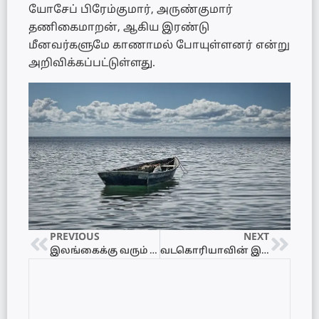
யோசேப் பிரேம்குமார், அருண்குமார்
தணிகைமாறன், ஆகிய இரண்டு
மீனவர்களுமே காணாமல் போயுள்ளனர் என்று
அறிவிக்கப்பட்டுள்ளது.
PREVIOUS
NEXT
இலங்கைக்கு வரும் வெளிநாட்டவர்களுக்கான புதிய சுகாதார வழிகாட்டு நெறிகள்
வடகொரியாவின் இரகசிய ஏவுகணைத் தளம் – அமெரிக்க நிபுணர்கள் அடையாளம் கண்டனர்