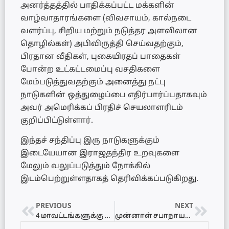
அனர்த்தத்தில் பாதிக்கப்பட்ட மக்களின்
வாழ்வாதாரங்களை (விவசாயம், கால்நடை
வளர்ப்பு, சிறிய மற்றும் நடுத்தர அளவிலான
தொழில்கள்) அபிவிருத்தி செய்வதற்கும்,
பிரதான வீதிகள், புகையிரதப் பாதைகள்
போன்ற உட்கட்டமைப்பு வசதிகளை
மேம்படுத்துவதற்கும் அனைத்து நட்பு
நாடுகளின் ஒத்துழைப்பை எதிர்பார்ப்பதாகவும்
அவர் அமெரிக்கப் பிரதிச் செயலாளரிடம்
குறிப்பிட்டுள்ளார்.
இந்தச் சந்திப்பு இரு நாடுகளுக்கும்
இடையேயான இராஜதந்திர உறவுகளை
மேலும் வலுப்படுத்தும் நோக்கில்
இடம்பெற்றுள்ளதாகத் தெரிவிக்கப்படுகிறது.
PREVIOUS
NEXT
4 மாவட்டங்களுக்கு சிவப்பு எச்சரிக்கை! – இன்று இரவு 11 மணி வரை பொதுமக்களுக்கு அவசர அறிவுறுத்தல்!
முன்னாள் சபாநாயகர் அசோக ரன்வல விபத்தில் காயம்! கார் மோதியதில் தாயும் குழந்தையும் வைத்தியசாலையில்!