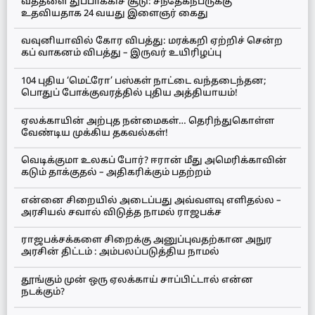
வத்தளை துப்பாக்கிச் சூடு: சந்தேகநபருக்கு
உதவியதாக 24 வயது இளைஞர் கைது
வவுனியாவில் கோர விபத்து: மரக்கறி ஏற்றிச் சென்ற
கப் வாகனம் விபத்து – இருவர் உயிரிழப்பு
104 புதிய ‘மெட்ரோ’ பஸ்கள் நாட்டை வந்தடைந்தன;
பொதுப் போக்குவரத்தில் புதிய அத்தியாயம்!
ஏலக்காயின் அற்புத நன்மைகள்… தெரிந்துகொள்ள
வேண்டிய முக்கிய தகவல்கள்!
வெடிக்குமா உலகப் போர்? ஈரான் மீது அமெரிக்காவின்
கடும் தாக்குதல் – அதிகரிக்கும் பதற்றம்
என்னை சிறையில் அடைப்பது அவ்வளவு எளிதல்ல –
அரசியல் சவால் விடுத்த நாமல் ராஜபக்ச
ராஜபக்சக்களை சிறைக்கு அனுப்புவதற்கான அநுர
அரசின் திட்டம் : அம்பலப்படுத்திய நாமல்
தூங்கும் முன் ஒரு ஏலக்காய் சாப்பிட்டால் என்ன
நடக்கும்?