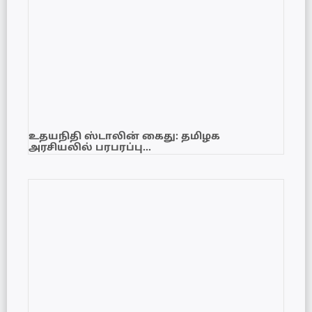
உதயநிதி ஸ்டாலின் கைது: தமிழக
அரசியலில் பரபரப்பு…