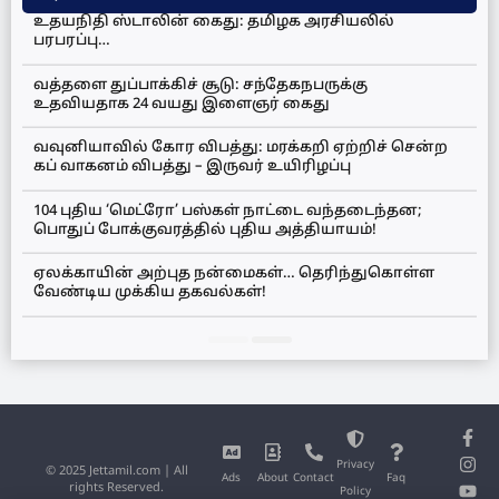
உதயநிதி ஸ்டாலின் கைது: தமிழக அரசியலில்
பரபரப்பு…
வத்தளை துப்பாக்கிச் சூடு: சந்தேகநபருக்கு
உதவியதாக 24 வயது இளைஞர் கைது
வவுனியாவில் கோர விபத்து: மரக்கறி ஏற்றிச் சென்ற
கப் வாகனம் விபத்து – இருவர் உயிரிழப்பு
104 புதிய ‘மெட்ரோ’ பஸ்கள் நாட்டை வந்தடைந்தன;
பொதுப் போக்குவரத்தில் புதிய அத்தியாயம்!
ஏலக்காயின் அற்புத நன்மைகள்… தெரிந்துகொள்ள
வேண்டிய முக்கிய தகவல்கள்!
Privacy
© 2025 Jettamil.com | All
Ads
About
Contact
Faq
rights Reserved.
Policy