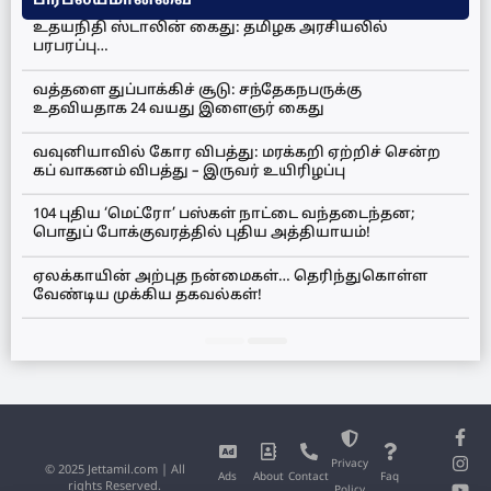
பிரபல்யமானவை
உதயநிதி ஸ்டாலின் கைது: தமிழக அரசியலில்
பரபரப்பு…
வத்தளை துப்பாக்கிச் சூடு: சந்தேகநபருக்கு
உதவியதாக 24 வயது இளைஞர் கைது
வவுனியாவில் கோர விபத்து: மரக்கறி ஏற்றிச் சென்ற
கப் வாகனம் விபத்து – இருவர் உயிரிழப்பு
104 புதிய ‘மெட்ரோ’ பஸ்கள் நாட்டை வந்தடைந்தன;
பொதுப் போக்குவரத்தில் புதிய அத்தியாயம்!
ஏலக்காயின் அற்புத நன்மைகள்… தெரிந்துகொள்ள
வேண்டிய முக்கிய தகவல்கள்!
Privacy
© 2025 Jettamil.com | All
Ads
About
Contact
Faq
rights Reserved.
Policy