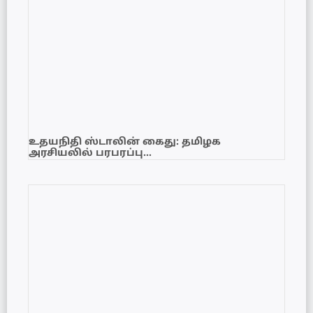
உதயநிதி ஸ்டாலின் கைது: தமிழக
அரசியலில் பரபரப்பு…