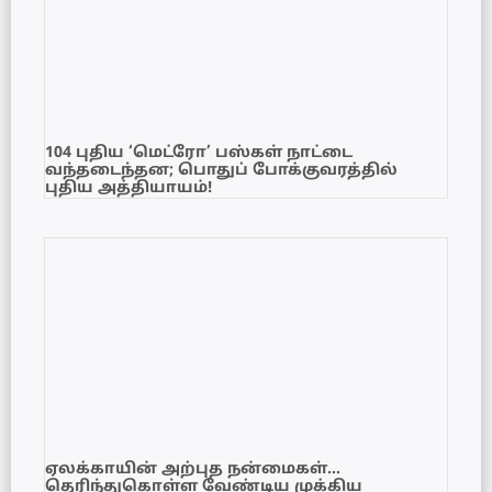
104 புதிய ‘மெட்ரோ’ பஸ்கள் நாட்டை
வந்தடைந்தன; பொதுப் போக்குவரத்தில்
புதிய அத்தியாயம்!
ஏலக்காயின் அற்புத நன்மைகள்…
தெரிந்துகொள்ள வேண்டிய முக்கிய