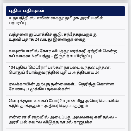
புதிய பதிவுகள்
உதயநிதி ஸ்டாலின் கைது: தமிழக அரசியலில்
பரபரப்பு…
வத்தளை துப்பாக்கிச் சூடு: சந்தேகநபருக்கு
உதவியதாக 24 வயது இளைஞர் கைது
வவுனியாவில் கோர விபத்து: மரக்கறி ஏற்றிச் சென்ற
கப் வாகனம் விபத்து – இருவர் உயிரிழப்பு
104 புதிய ‘மெட்ரோ’ பஸ்கள் நாட்டை வந்தடைந்தன;
பொதுப் போக்குவரத்தில் புதிய அத்தியாயம்!
ஏலக்காயின் அற்புத நன்மைகள்… தெரிந்துகொள்ள
வேண்டிய முக்கிய தகவல்கள்!
வெடிக்குமா உலகப் போர்? ஈரான் மீது அமெரிக்காவின்
கடும் தாக்குதல் – அதிகரிக்கும் பதற்றம்
என்னை சிறையில் அடைப்பது அவ்வளவு எளிதல்ல –
அரசியல் சவால் விடுத்த நாமல் ராஜபக்ச