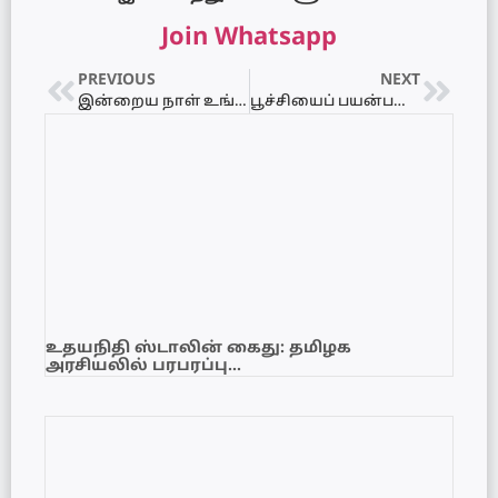
Join Whatsapp
PREVIOUS
NEXT
இன்றைய நாள் உங்களுக்கு எப்படி? 09.06.2021 – புதன்கிழமை
பூச்சியைப் பயன்படுத்தி சொக்லேட் தயாரிப்பு..!
உதயநிதி ஸ்டாலின் கைது: தமிழக
அரசியலில் பரபரப்பு…