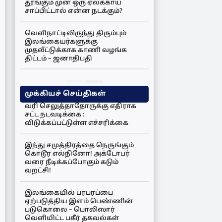
தூங்கும் முன் ஒரு ஏலக்காய்
சாப்பிட்டால் என்ன நடக்கும்?
வெளிநாட்டிலிருந்து திரும்பும்
இலங்கையர்களுக்கு
முதலீட்டுக்காக காணி வழங்க
திட்டம் – ஜனாதிபதி
முக்கியச் செய்திகள்
வரி செலுத்தாதோருக்கு எதிராக
சட்ட நடவடிக்கை :
விடுக்கப்பட்டுள்ள எச்சரிக்கை
இந்து சமுத்திரத்தை நெருங்கும்
கொடூர எல்நினோ! அக்டோபர்
வரை நீடிக்கப்போகும் கடும்
வறட்சி!
இலங்கையில் பரபரப்பை
ஏற்படுத்திய இளம் பெண்ணின்
படுகொலை – பொலிஸார்
வெளியிட்ட பகீர் தகவல்கள்