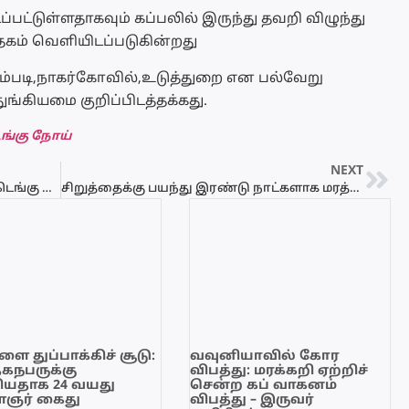
்பட்டுள்ளதாகவும் கப்பலில் இருந்து தவறி விழுந்து
ம் வெளியிடப்படுகின்றது
படி,நாகர்கோவில்,உடுத்துறை என பல்வேறு
கியமை குறிப்பிடத்தக்கது.
ெங்கு நோய்
NEXT
யாழில் நாளுக்கு நாள் தீவிரமடையும் டெங்கு நோய்
சிறுத்தைக்கு பயந்து இரண்டு நாட்களாக மரத்தில் இருந்த வயோதிபர்
ை துப்பாக்கிச் சூடு:
வவுனியாவில் கோர
ேகநபருக்கு
விபத்து: மரக்கறி ஏற்றிச்
யதாக 24 வயது
சென்ற கப் வாகனம்
ஞர் கைது
விபத்து – இருவர்