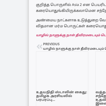
குறித்த பொருளில் Asia 2 என பெயரிடப
கரையொதுங்கியிருக்கலாமென சந்தேக
அண்மைய நாட்களாக உடுத்துறை வேம்
விதமான மர்ம பொருட்கள் கரையொதுங்
யாழில் நாளுக்கு நாள் தீவிரமடையும் ட
PREVIOUS
உதயநிதி ஸ்டாலின் கைது:
வத்தள
தமிழக அரசியலில்
சந்த
பரபரப்பு…
உதவி
இளை