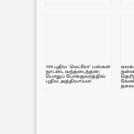
104 புதிய ‘மெட்ரோ’ பஸ்கள்
ஏலக்
நாட்டை வந்தடைந்தன;
நன்
பொதுப் போக்குவரத்தில்
தெரி
புதிய அத்தியாயம்!
வேண்
தகவல