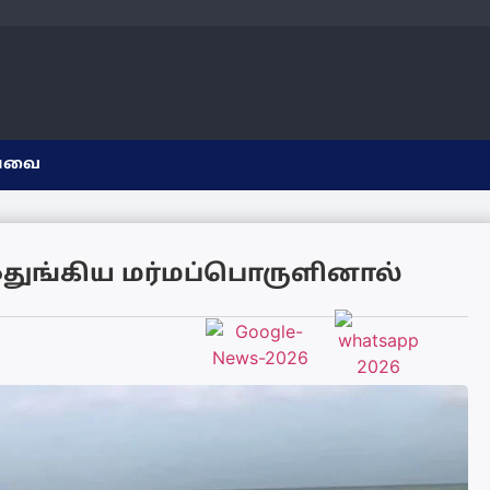
யவை
துங்கிய மர்மப்பொருளினால்