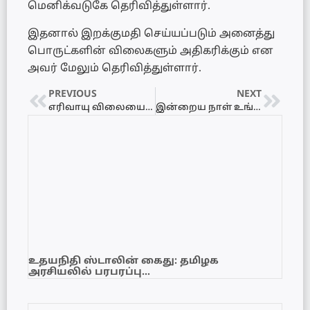
மெனிக்வடுகே தெரிவித்துள்ளார்.
இதனால் இறக்குமதி செய்யப்படும் அனைத்து
பொருட்களின் விலைகளும் அதிகரிக்கும் என
அவர் மேலும் தெரிவித்துள்ளார்.
PREVIOUS
NEXT
எரிவாயு விலையை 400 ரூபாவினால் அதிகரிக்க பரிந்துரை..!
இன்றைய நாள் உங்களுக்கு எப்படி? 17.06.2021 – வியாழக்கிழமை
உதயநிதி ஸ்டாலின் கைது: தமிழக
அரசியலில் பரபரப்பு…