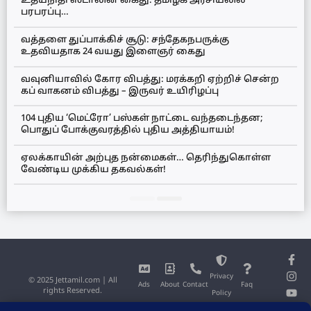
உதயநிதி ஸ்டாலின் கைது: தமிழக அரசியலில்
பரபரப்பு…
வத்தளை துப்பாக்கிச் சூடு: சந்தேகநபருக்கு
உதவியதாக 24 வயது இளைஞர் கைது
வவுனியாவில் கோர விபத்து: மரக்கறி ஏற்றிச் சென்ற
கப் வாகனம் விபத்து – இருவர் உயிரிழப்பு
104 புதிய ‘மெட்ரோ’ பஸ்கள் நாட்டை வந்தடைந்தன;
பொதுப் போக்குவரத்தில் புதிய அத்தியாயம்!
ஏலக்காயின் அற்புத நன்மைகள்… தெரிந்துகொள்ள
வேண்டிய முக்கிய தகவல்கள்!
Privacy
© 2025 Jettamil.com | All
Ads
About
Contact
Faq
rights Reserved.
Policy