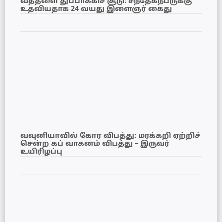
வத்தளை துப்பாக்கிச் சூடு: சந்தேகநபருக்கு
உதவியதாக 24 வயது இளைஞர் கைது
வவுனியாவில் கோர விபத்து: மரக்கறி ஏற்றிச்
சென்ற கப் வாகனம் விபத்து – இருவர்
உயிரிழப்பு