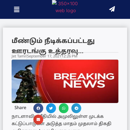
மீண்டும் நீடிக்கப்பட்டது
ஊரடங்கு உத்தரவு…
Jet Tamil
September 17, 2021
12:26 PM
Share
நாடளாவிய ரீதியில் அமுலிலுள்ள முடக்க
கட்டுப்பாடுகள் அடுத்த மாதம் முதலாம் திகதி