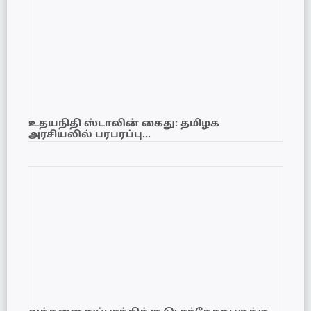
உதயநிதி ஸ்டாலின் கைது: தமிழக
அரசியலில் பரபரப்பு…