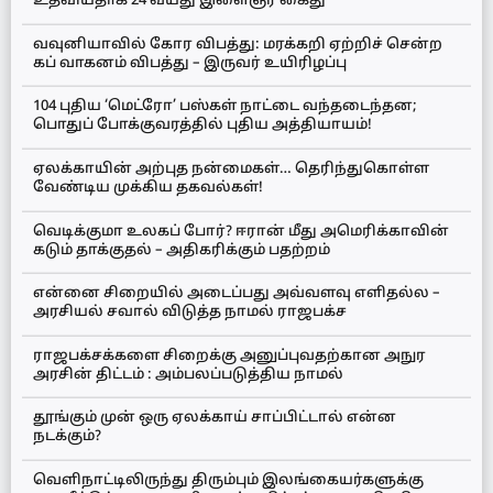
உதவியதாக 24 வயது இளைஞர் கைது
வவுனியாவில் கோர விபத்து: மரக்கறி ஏற்றிச் சென்ற
கப் வாகனம் விபத்து – இருவர் உயிரிழப்பு
104 புதிய ‘மெட்ரோ’ பஸ்கள் நாட்டை வந்தடைந்தன;
பொதுப் போக்குவரத்தில் புதிய அத்தியாயம்!
ஏலக்காயின் அற்புத நன்மைகள்… தெரிந்துகொள்ள
வேண்டிய முக்கிய தகவல்கள்!
வெடிக்குமா உலகப் போர்? ஈரான் மீது அமெரிக்காவின்
கடும் தாக்குதல் – அதிகரிக்கும் பதற்றம்
என்னை சிறையில் அடைப்பது அவ்வளவு எளிதல்ல –
அரசியல் சவால் விடுத்த நாமல் ராஜபக்ச
ராஜபக்சக்களை சிறைக்கு அனுப்புவதற்கான அநுர
அரசின் திட்டம் : அம்பலப்படுத்திய நாமல்
தூங்கும் முன் ஒரு ஏலக்காய் சாப்பிட்டால் என்ன
நடக்கும்?
வெளிநாட்டிலிருந்து திரும்பும் இலங்கையர்களுக்கு