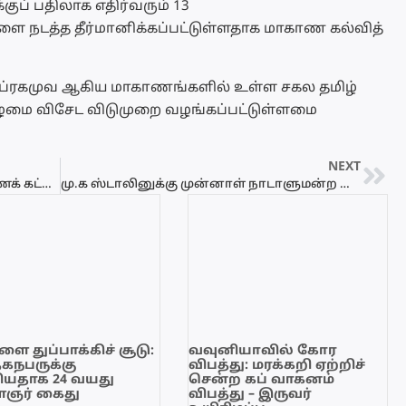
ுப் பதிலாக எதிர்வரும் 13
 நடத்த தீர்மானிக்கப்பட்டுள்ளதாக மாகாண கல்வித்
ப்ரகமுவ ஆகிய மாகாணங்களில் உள்ள சகல தமிழ்
மை விசேட விடுமுறை வழங்கப்பட்டுள்ளமை
NEXT
மாகாணங்களுக்கு இடையிலான பயணக் கட்டுப்பாட்டு நீக்கப்பட்டது!
மு.க ஸ்டாலினுக்கு முன்னாள் நாடாளுமன்ற உறுப்பினர் ஸ்ரீகாந்தா கடிதம்…
ை துப்பாக்கிச் சூடு:
வவுனியாவில் கோர
ேகநபருக்கு
விபத்து: மரக்கறி ஏற்றிச்
யதாக 24 வயது
சென்ற கப் வாகனம்
ஞர் கைது
விபத்து – இருவர்