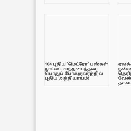
104 புதிய ‘மெட்ரோ’ பஸ்கள்
ஏலக்
நாட்டை வந்தடைந்தன;
நன்
பொதுப் போக்குவரத்தில்
தெரி
புதிய அத்தியாயம்!
வேண்
தகவல