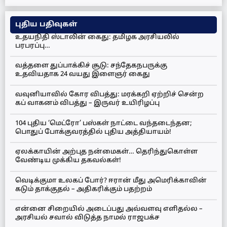
புதிய பதிவுகள்
உதயநிதி ஸ்டாலின் கைது: தமிழக அரசியலில்
பரபரப்பு…
வத்தளை துப்பாக்கிச் சூடு: சந்தேகநபருக்கு
உதவியதாக 24 வயது இளைஞர் கைது
வவுனியாவில் கோர விபத்து: மரக்கறி ஏற்றிச் சென்ற
கப் வாகனம் விபத்து – இருவர் உயிரிழப்பு
104 புதிய ‘மெட்ரோ’ பஸ்கள் நாட்டை வந்தடைந்தன;
பொதுப் போக்குவரத்தில் புதிய அத்தியாயம்!
ஏலக்காயின் அற்புத நன்மைகள்… தெரிந்துகொள்ள
வேண்டிய முக்கிய தகவல்கள்!
வெடிக்குமா உலகப் போர்? ஈரான் மீது அமெரிக்காவின்
கடும் தாக்குதல் – அதிகரிக்கும் பதற்றம்
என்னை சிறையில் அடைப்பது அவ்வளவு எளிதல்ல –
அரசியல் சவால் விடுத்த நாமல் ராஜபக்ச