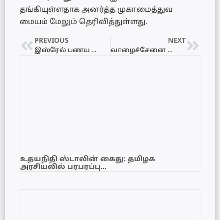
தங்கியுள்ளதாக அனர்த்த முகாமைத்துவ
மையம் மேலும் தெரிவித்துள்ளது.
PREVIOUS
NEXT
இஸ்ரேல் பணய கைதிகளின் இரண்டாம் கட்ட விடுதலை பட்டியலை வெளியிட்டது ஹமாஸ்
வாழைச்சேனை வௌ்ளத்தில் இருவர் மாயம்
உதயநிதி ஸ்டாலின் கைது: தமிழக
அரசியலில் பரபரப்பு…