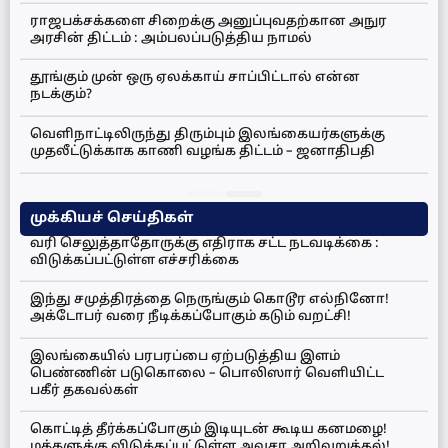
ராஜபக்சக்களை சிறைக்கு அனுப்புவதற்கான அநுர
அரசின் திட்டம் : அம்பலப்படுத்திய நாமல்
தூங்கும் முன் ஒரு ஏலக்காய் சாப்பிட்டால் என்ன
நடக்கும்?
வெளிநாட்டிலிருந்து திரும்பும் இலங்கையர்களுக்கு
முதலீட்டுக்காக காணி வழங்க திட்டம் – ஜனாதிபதி
முக்கியச் செய்திகள்
வரி செலுத்தாதோருக்கு எதிராக சட்ட நடவடிக்கை :
விடுக்கப்பட்டுள்ள எச்சரிக்கை
இந்து சமுத்திரத்தை நெருங்கும் கொடூர எல்நினோ!
அக்டோபர் வரை நீடிக்கப்போகும் கடும் வறட்சி!
இலங்கையில் பரபரப்பை ஏற்படுத்திய இளம்
பெண்ணின் படுகொலை – பொலிஸார் வெளியிட்ட
பகீர் தகவல்கள்
கொட்டித் தீர்க்கப்போகும் இடியுடன் கூடிய கனமழை!
மக்களுக்கு விடுக்கப்பட்டுள்ள அவசர அறிவுறுத்தல்!