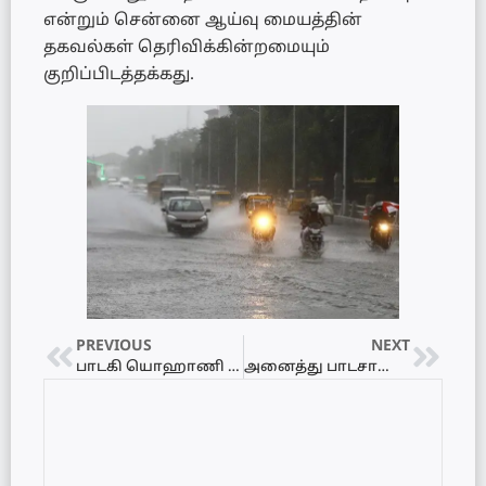
என்றும் சென்னை ஆய்வு மையத்தின்
தகவல்கள் தெரிவிக்கின்றமையும்
குறிப்பிடத்தக்கது.
PREVIOUS
NEXT
பாடகி யொஹாணி டீ சில்வாவுக்கு 4 கோடி ரூபாய் பெறுமதியான காணி வழங்கிவைப்பு…
அனைத்து பாடசாலைகளும் இன்று முதல் மீள ஆரம்பம்…