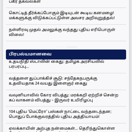
பகீர் தகவல்கள்
கொட்டித் தீர்க்கப்போகும் இடியுடன் கூடிய கனமழை!
மக்களுக்கு விடுக்கப்பட்டுள்ள அவசர அறிவுறுத்தல்!
நள்ளிரவு முதல் அமலுக்கு வந்தது புதிய எரிபொருள்
விலை!
பிரபல்யமானவை
உதயநிதி ஸ்டாலின் கைது: தமிழக அரசியலில்
பரபரப்பு…
வத்தளை துப்பாக்கிச் சூடு: சந்தேகநபருக்கு
உதவியதாக 24 வயது இளைஞர் கைது
வவுனியாவில் கோர விபத்து: மரக்கறி ஏற்றிச் சென்ற
கப் வாகனம் விபத்து – இருவர் உயிரிழப்பு
104 புதிய ‘மெட்ரோ’ பஸ்கள் நாட்டை வந்தடைந்தன;
பொதுப் போக்குவரத்தில் புதிய அத்தியாயம்!
ஏலக்காயின் அற்புத நன்மைகள்… தெரிந்துகொள்ள