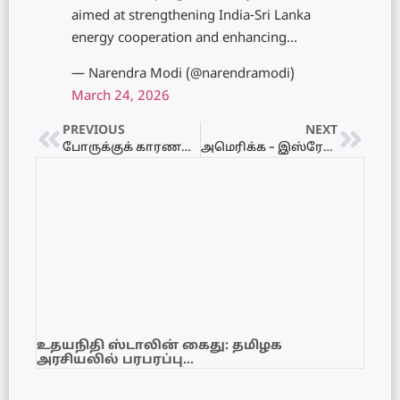
aimed at strengthening India-Sri Lanka
energy cooperation and enhancing…
— Narendra Modi (@narendramodi)
March 24, 2026
PREVIOUS
NEXT
போருக்குக் காரணம் நான் இல்லை, பாதுகாப்புச் செயலாளர் தான்! – அந்தர் பல்டி அடித்த ட்ரம்ப்!
அமெரிக்க – இஸ்ரேலிய ஆக்கிரமிப்பிற்கு மலேசியா கடும் எதிர்ப்பு! ஈரானின் இறையாண்மைக்கு ஆதரவு
உதயநிதி ஸ்டாலின் கைது: தமிழக
அரசியலில் பரபரப்பு…