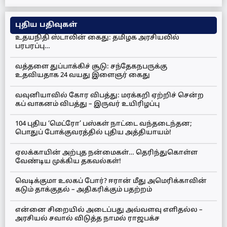
புதிய பதிவுகள்
உதயநிதி ஸ்டாலின் கைது: தமிழக அரசியலில்
பரபரப்பு…
வத்தளை துப்பாக்கிச் சூடு: சந்தேகநபருக்கு
உதவியதாக 24 வயது இளைஞர் கைது
வவுனியாவில் கோர விபத்து: மரக்கறி ஏற்றிச் சென்ற
கப் வாகனம் விபத்து – இருவர் உயிரிழப்பு
104 புதிய ‘மெட்ரோ’ பஸ்கள் நாட்டை வந்தடைந்தன;
பொதுப் போக்குவரத்தில் புதிய அத்தியாயம்!
ஏலக்காயின் அற்புத நன்மைகள்… தெரிந்துகொள்ள
வேண்டிய முக்கிய தகவல்கள்!
வெடிக்குமா உலகப் போர்? ஈரான் மீது அமெரிக்காவின்
கடும் தாக்குதல் – அதிகரிக்கும் பதற்றம்
என்னை சிறையில் அடைப்பது அவ்வளவு எளிதல்ல –
அரசியல் சவால் விடுத்த நாமல் ராஜபக்ச