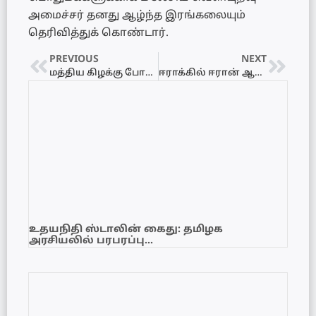
அமைச்சர் தனது ஆழ்ந்த இரங்கலையும்
தெரிவித்துக் கொண்டார்.
PREVIOUS
NEXT
மத்திய கிழக்கு போர் எதிரொலி : ஜனாதிபதி அநுர- பிரதமர் மோடி தொலைபேசியில் முக்கிய பேச்சு
ஈராக்கில் ஈரான் ஆதரவுப் படைகள் மீதான வான்வழித் தாக்குதல்! முக்கிய தளபதி பலி
உதயநிதி ஸ்டாலின் கைது: தமிழக
அரசியலில் பரபரப்பு…