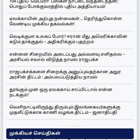
104 புதிய ‘மெட்ரோ’ பஸ்கள் நாட்டை வந்தடைந்தன;
பொதுப் போக்குவரத்தில் புதிய அத்தியாயம்!
ஏலக்காயின் அற்புத நன்மைகள்… தெரிந்துகொள்ள
வேண்டிய முக்கிய தகவல்கள்!
வெடிக்குமா உலகப் போர்? ஈரான் மீது அமெரிக்காவின்
கடும் தாக்குதல் – அதிகரிக்கும் பதற்றம்
என்னை சிறையில் அடைப்பது அவ்வளவு எளிதல்ல –
அரசியல் சவால் விடுத்த நாமல் ராஜபக்ச
ராஜபக்சக்களை சிறைக்கு அனுப்புவதற்கான அநுர
அரசின் திட்டம் : அம்பலப்படுத்திய நாமல்
தூங்கும் முன் ஒரு ஏலக்காய் சாப்பிட்டால் என்ன
நடக்கும்?
வெளிநாட்டிலிருந்து திரும்பும் இலங்கையர்களுக்கு
முதலீட்டுக்காக காணி வழங்க திட்டம் – ஜனாதிபதி
முக்கியச் செய்திகள்