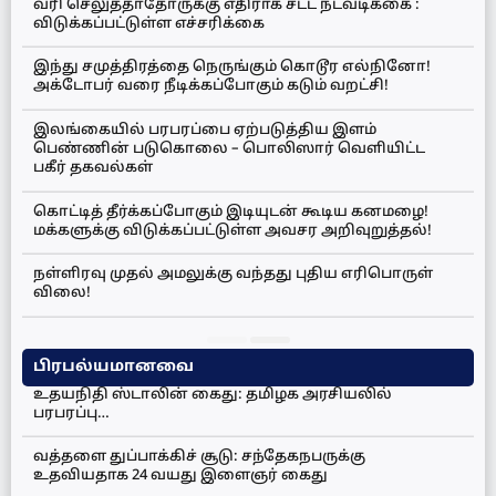
வரி செலுத்தாதோருக்கு எதிராக சட்ட நடவடிக்கை :
விடுக்கப்பட்டுள்ள எச்சரிக்கை
இந்து சமுத்திரத்தை நெருங்கும் கொடூர எல்நினோ!
அக்டோபர் வரை நீடிக்கப்போகும் கடும் வறட்சி!
இலங்கையில் பரபரப்பை ஏற்படுத்திய இளம்
பெண்ணின் படுகொலை – பொலிஸார் வெளியிட்ட
பகீர் தகவல்கள்
கொட்டித் தீர்க்கப்போகும் இடியுடன் கூடிய கனமழை!
மக்களுக்கு விடுக்கப்பட்டுள்ள அவசர அறிவுறுத்தல்!
நள்ளிரவு முதல் அமலுக்கு வந்தது புதிய எரிபொருள்
விலை!
பிரபல்யமானவை
உதயநிதி ஸ்டாலின் கைது: தமிழக அரசியலில்
பரபரப்பு…
வத்தளை துப்பாக்கிச் சூடு: சந்தேகநபருக்கு
உதவியதாக 24 வயது இளைஞர் கைது