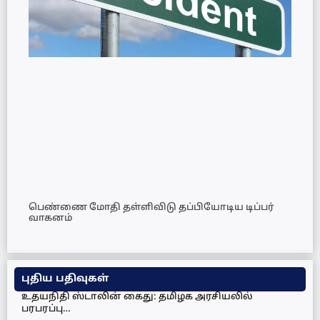
பெண்ணை மோதி தள்ளிவிடு தப்பியோடிய டிப்பர்
வாகனம்
புதிய பதிவுகள்
உதயநிதி ஸ்டாலின் கைது: தமிழக அரசியலில்
பரபரப்பு…