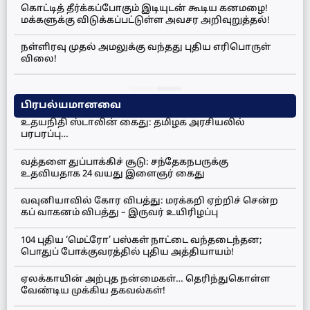
கொட்டித் தீர்க்கப்போகும் இடியுடன் கூடிய கனமழை!
மக்களுக்கு விடுக்கப்பட்டுள்ள அவசர அறிவுறுத்தல்!
நள்ளிரவு முதல் அமலுக்கு வந்தது புதிய எரிபொருள்
விலை!
பிரபல்யமானவை
உதயநிதி ஸ்டாலின் கைது: தமிழக அரசியலில்
பரபரப்பு…
வத்தளை துப்பாக்கிச் சூடு: சந்தேகநபருக்கு
உதவியதாக 24 வயது இளைஞர் கைது
வவுனியாவில் கோர விபத்து: மரக்கறி ஏற்றிச் சென்ற
கப் வாகனம் விபத்து – இருவர் உயிரிழப்பு
104 புதிய ‘மெட்ரோ’ பஸ்கள் நாட்டை வந்தடைந்தன;
பொதுப் போக்குவரத்தில் புதிய அத்தியாயம்!
ஏலக்காயின் அற்புத நன்மைகள்… தெரிந்துகொள்ள
வேண்டிய முக்கிய தகவல்கள்!