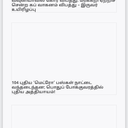
வவுனியாவில் கோர விபத்து: மரக்கறி ஏற்றிச்
சென்ற கப் வாகனம் விபத்து – இருவர்
உயிரிழப்பு
104 புதிய ‘மெட்ரோ’ பஸ்கள் நாட்டை
வந்தடைந்தன; பொதுப் போக்குவரத்தில்
புதிய அத்தியாயம்!