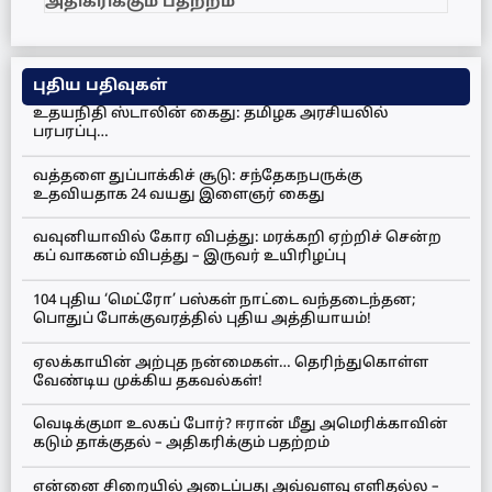
அதிகரிக்கும் பதற்றம்
புதிய பதிவுகள்
உதயநிதி ஸ்டாலின் கைது: தமிழக அரசியலில்
பரபரப்பு…
வத்தளை துப்பாக்கிச் சூடு: சந்தேகநபருக்கு
உதவியதாக 24 வயது இளைஞர் கைது
வவுனியாவில் கோர விபத்து: மரக்கறி ஏற்றிச் சென்ற
கப் வாகனம் விபத்து – இருவர் உயிரிழப்பு
104 புதிய ‘மெட்ரோ’ பஸ்கள் நாட்டை வந்தடைந்தன;
பொதுப் போக்குவரத்தில் புதிய அத்தியாயம்!
ஏலக்காயின் அற்புத நன்மைகள்… தெரிந்துகொள்ள
வேண்டிய முக்கிய தகவல்கள்!
வெடிக்குமா உலகப் போர்? ஈரான் மீது அமெரிக்காவின்
கடும் தாக்குதல் – அதிகரிக்கும் பதற்றம்
என்னை சிறையில் அடைப்பது அவ்வளவு எளிதல்ல –