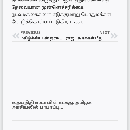
தாக்கங்களிலிருந்து பாதுகாத்துக்கொள்ளத்
தேவையான முன்னெச்சரிக்கை
நடவடிக்கைகளை எடுக்குமாறு பொதுமக்கள்
கேட்டுக்கொள்ளப்படுகிறார்கள்.
PREVIOUS
NEXT
மகிழ்ச்சியுடன் நரகத்தை விட்டு வெளியேறுவேன்! – மைத்திரி வெளிப்படை
ராஜபக்ஷர்கள் மீது போதைப்பொருள் குற்றச்சாட்டு: நாமல் சவால்
உதயநிதி ஸ்டாலின் கைது: தமிழக
அரசியலில் பரபரப்பு…