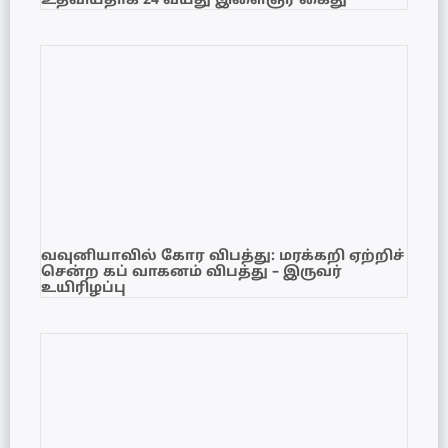
உதவியதாக 24 வயது இளைஞர் கைது
வவுனியாவில் கோர விபத்து: மரக்கறி ஏற்றிச்
சென்ற கப் வாகனம் விபத்து – இருவர்
உயிரிழப்பு