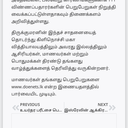
அதேவேளை, பல்வேறு காரணங்களுக்காக 111
விண்ணப்பதாரர்களின் பெறுபேறுகள் நிறுத்தி
வைக்கப்பட்டுள்ளதாகவும் திணைக்களம்
அறிவித்துள்ளது.
திருக்குமரனின் இந்தச் சாதனையைத்
தொடர்ந்து கிளிநொச்சி மகா
வித்தியாலயத்திலும் அவரது இல்லத்திலும்
ஆசிரியர்கள், மாணவர்கள் மற்றும்
பொதுமக்கள் திரண்டு தங்களது
வாழ்த்துக்களைத் தெரிவித்து வருகின்றனர்.
மாணவர்கள் தங்களது பெறுபேறுகளை
www.doenets.lk என்ற இணையதளத்தில்
பார்வையிட முடியும்.
PREVIOUS
NEXT
உயர்தர பரீட்சை பெறுபேறுகள் வெளியாகியுள்ளன – கல்வித் திணைக்களம்
இஸ்ரேலின் ஆக்கிரமிப்பு முற்றிலும் சட்டவிரோதமானது! – கனடியப் பிரதமர் மார்க் கார்னி கடும் கண்டனம்!