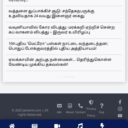
பரபரப்பு…
வத்தளை துப்பாக்கிச் சூடு: சந்தேகநபருக்கு
உதவியதாக 24 வயது இளைஞர் கைது
வவுனியாவில் கோர விபத்து: மரக்கறி ஏற்றிச் சென்ற
கப் வாகனம் விபத்து – இருவர் உயிரிழப்பு
104 புதிய ‘மெட்ரோ’ பஸ்கள் நாட்டை வந்தடைந்தன;
பொதுப் போக்குவரத்தில் புதிய அத்தியாயம்!
ஏலக்காயின் அற்புத நன்மைகள்… தெரிந்துகொள்ள
வேண்டிய முக்கிய தகவல்கள்!
Privacy
© 2025 Jettamil.com | All
Ads
About
Contact
Faq
rights Reserved.
Policy