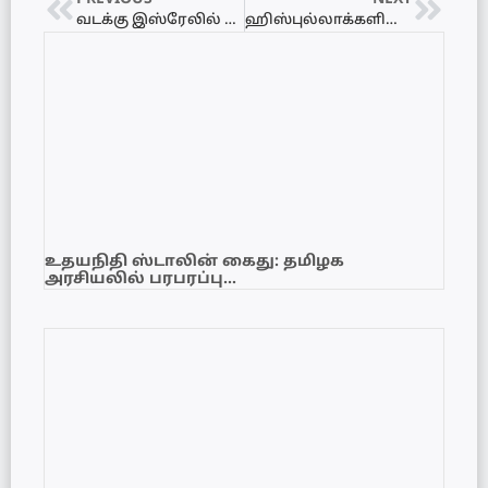
வடக்கு இஸ்ரேலில் ஏவுகணை மழை! தரைமட்டமான கட்டிடங்கள் – மீட்புப் பணியில் ‘ஹோம் ஃப்ரண்ட் கமாண்ட்’
ஹிஸ்புல்லாக்களின் பொருளாதார முதுகெலும்பைத் தகர்த்த இஸ்ரேல்! பெய்ரூட்டில் எரிபொருள் நிரப்பு நிலையங்கள் மீது சரமாரித் தாக்குதல்
உதயநிதி ஸ்டாலின் கைது: தமிழக
அரசியலில் பரபரப்பு…